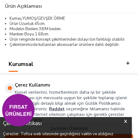
Ürün Açıklaması
Kumaş:YUMOŞ/GEVŞEK ÖRME
Ürün Uzunluk:45cm.
Modelin Bedeni:38/M beden.
Manken Boyu:1.68cm.
Ürün renginde konsept çekimlerinden dolayı ton farklılığı olabilir.
Çekimlerimizde kullanılan aksesuarlar ürünlere dahil değildir.
Kurumsal
Kategorilerimiz
Çerez Kullanımı
Hızlı Erişim
Kişisel verileriniz, hizmetlerimizin daha iyi bir şekilde
sunulması için mevzuata uygun bir şekilde toplanıp işlenir.
Konuyla ilgili detaylı bilgi almak için Gizlilik Politikamızı
Sosyal
FIRSAT
inceleyebilirsiniz.
Reddet
seçeneğine tıklamanız halinde
ÜRÜNLERİ
yalnızca internet sitemizin çalışması için gerekli çerezler
Adres & İletişim
kullanılacaktır.
X
Çerez Politikası
Çerezleri Özelleştir
Çerezler, Tofisa web sitesinde geçirdiğiniz vaktin ve aldığınız
0
0