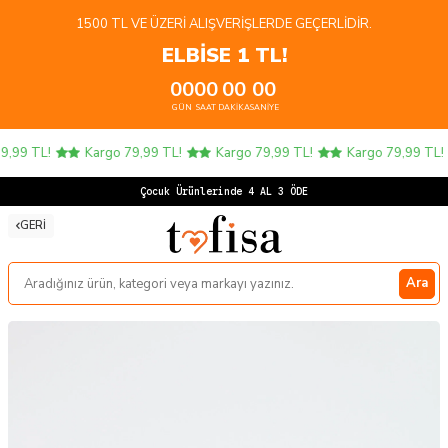
1500 TL VE ÜZERI ALIŞVERIŞLERDE GEÇERLIDIR.
ELBİSE 1 TL!
00
00
00
00
GÜN
SAAT
DAKIKA
SANIYE
,99 TL!
Kargo 79,99 TL!
Kargo 79,99 TL!
Kargo 79,99 TL!
Çocuk Ürünlerinde 4 AL 3 ÖDE!
GERI
Ara