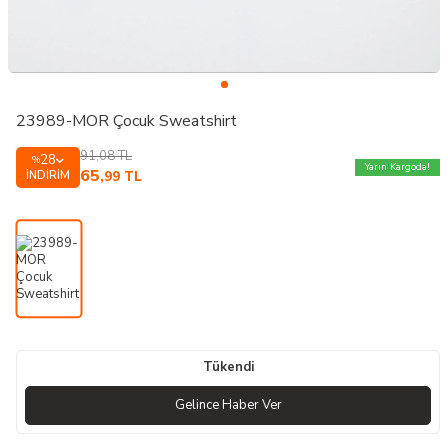
23989-MOR Çocuk Sweatshirt
91,08
TL
28
%
Yarın Kargoda!
65
İNDIRIM
,99
TL
Tükendi
Gelince Haber Ver