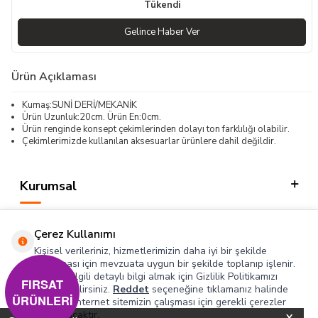
Tükendi
Gelince Haber Ver
Ürün Açıklaması
Kumaş:SUNİ DERİ/MEKANİK
Ürün Uzunluk:20cm. Ürün En:0cm.
Ürün renginde konsept çekimlerinden dolayı ton farklılığı olabilir.
Çekimlerimizde kullanılan aksesuarlar ürünlere dahil değildir.
Kurumsal
Kategorilerimiz
Çerez Kullanımı
Hızlı Erişim
Kişisel verileriniz, hizmetlerimizin daha iyi bir şekilde
sunulması için mevzuata uygun bir şekilde toplanıp işlenir.
Konuyla ilgili detaylı bilgi almak için Gizlilik Politikamızı
Sosyal
FIRSAT
inceleyebilirsiniz.
Reddet
seçeneğine tıklamanız halinde
ÜRÜNLERİ
yalnızca internet sitemizin çalışması için gerekli çerezler
Adres & İletişim
kullanılacaktır.