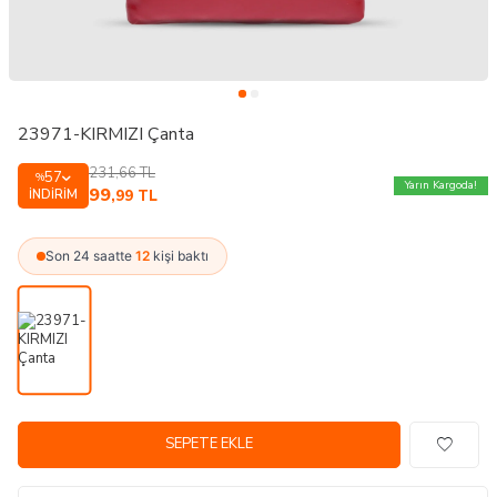
23971-KIRMIZI Çanta
231,66
TL
57
%
Yarın Kargoda!
99
İNDIRIM
,99
TL
Son 24 saatte
12
kişi baktı
SEPETE EKLE