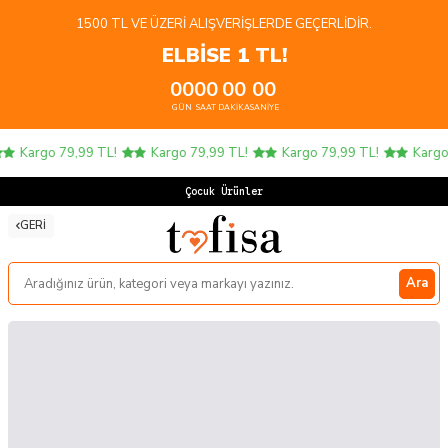
1500 TL VE ÜZERI ALIŞVERIŞLERDE GEÇERLIDIR.
ELBİSE 1 TL!
00
00
00
00
GÜN
SAAT
DAKIKA
SANIYE
Kargo 79,99 TL!
Kargo 79,99 TL!
Kargo 79,99 TL!
Kargo 
Çocuk Ürünleri
GERI
Ara