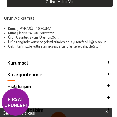
Gelince Haber Ver
Ürün Açıklaması
Kumaş: PARAŞÜT/DOKUMA
Kumaş İçerik: %100 Polyester
Ürün Uzunluk:27cm. Ürün En:0cm.
Ürün renginde konsept çekimlerinden dolayı ton farklılığı olabilir.
Çekimlerimizde kullanılan aksesuarlar ürünlere dahil değildir.
Kurumsal
Kategorilerimiz
Hızlı Erişim
Sosyal
FIRSAT
ÜRÜNLERİ
Adres & İletişim
X
Çerez Politikası