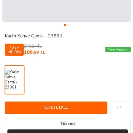
Kadın Kahve Çanta - 23961
273,24
TL
32
%
Yarın Kargoda!
186
İNDIRIM
,99
TL
SEPETE EKLE
Tükendi