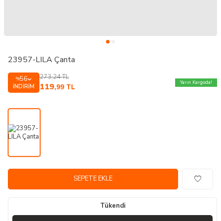
23957-LILA Çanta
273,24
TL
56
%
Yarın Kargoda!
119
İNDIRIM
,99
TL
SEPETE EKLE
Tükendi