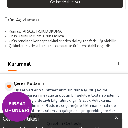
Gelince Haber Ver
Ürün Açıklaması
Kumaş:PARAŞÜT/SIK DOKUMA
Ürün Uzunluk:25cm. Ürün En:0cm.
Ürün renginde konsept çekimlerinden dolayı ton farklılığı olabilir.
Çekimlerimizde kullanılan aksesuarlar ürünlere dahil değildir.
Kurumsal
Kategorilerimiz
Çerez Kullanımı
Hızlı Erişim
Kişisel verileriniz, hizmetlerimizin daha iyi bir şekilde
sunulması için mevzuata uygun bir şekilde toplanıp işlenir.
Konuyla ilgili detaylı bilgi almak için Gizlilik Politikamızı
Sosyal
FIRSAT
inceleyebilirsiniz.
Reddet
seçeneğine tıklamanız halinde
ÜRÜNLERİ
yalnızca internet sitemizin çalışması için gerekli çerezler
Adres & İletişim
kullanılacaktır.
X
Çerez Politikası
Çerezleri Özelleştir