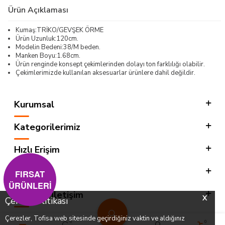
Ürün Açıklaması
Kumaş:TRİKO/GEVŞEK ÖRME
Ürün Uzunluk:120cm.
Modelin Bedeni:38/M beden.
Manken Boyu:1.68cm.
Ürün renginde konsept çekimlerinden dolayı ton farklılığı olabilir.
Çekimlerimizde kullanılan aksesuarlar ürünlere dahil değildir.
Kurumsal
Kategorilerimiz
Hızlı Erişim
Sosyal
FIRSAT
ÜRÜNLERİ
Adres & İletişim
X
Çerez Politikası
Çerezler, Tofisa web sitesinde geçirdiğiniz vaktin ve aldığınız
0
0