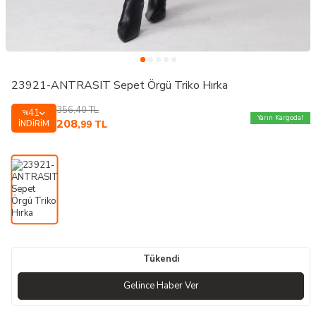
23921-ANTRASIT Sepet Örgü Triko Hırka
356,40
TL
41
%
Yarın Kargoda!
208
İNDIRIM
,99
TL
Tükendi
Gelince Haber Ver