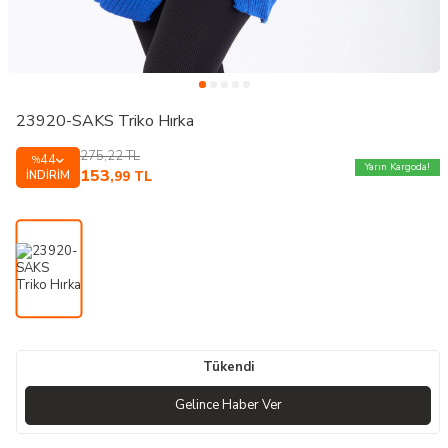
23920-SAKS Triko Hırka
275,22
TL
44
%
Yarın Kargoda!
153
İNDIRIM
,99
TL
Tükendi
Gelince Haber Ver