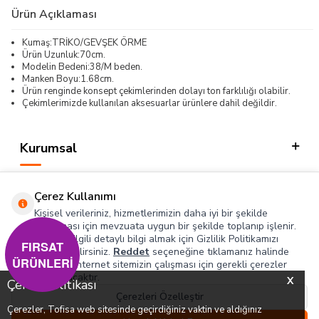
Ürün Açıklaması
Kumaş:TRİKO/GEVŞEK ÖRME
Ürün Uzunluk:70cm.
Modelin Bedeni:38/M beden.
Manken Boyu:1.68cm.
Ürün renginde konsept çekimlerinden dolayı ton farklılığı olabilir.
Çekimlerimizde kullanılan aksesuarlar ürünlere dahil değildir.
Kurumsal
Kategorilerimiz
Çerez Kullanımı
Hızlı Erişim
Kişisel verileriniz, hizmetlerimizin daha iyi bir şekilde
sunulması için mevzuata uygun bir şekilde toplanıp işlenir.
Konuyla ilgili detaylı bilgi almak için Gizlilik Politikamızı
Sosyal
FIRSAT
inceleyebilirsiniz.
Reddet
seçeneğine tıklamanız halinde
ÜRÜNLERİ
yalnızca internet sitemizin çalışması için gerekli çerezler
Adres & İletişim
kullanılacaktır.
X
Çerez Politikası
Çerezleri Özelleştir
Çerezler, Tofisa web sitesinde geçirdiğiniz vaktin ve aldığınız
0
0