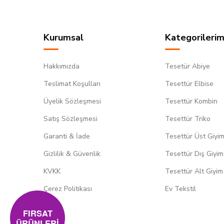
Kurumsal
Kategorilerim
Hakkımızda
Tesetür Abiye
Teslimat Koşulları
Tesettür Elbise
Üyelik Sözleşmesi
Tesettür Kombin
Satış Sözleşmesi
Tesettür Triko
Garanti & İade
Tesettür Üst Giyi
Gizlilik & Güvenlik
Tesettür Dış Giyim
KVKK
Tesettür Alt Giyim
Çerez Politikası
Ev Tekstil
FIRSAT
ÜRÜNLERİ