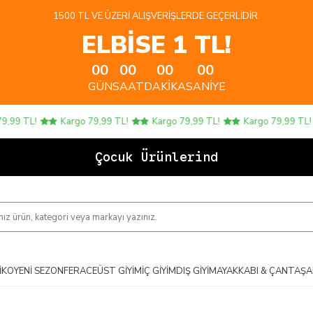
1500 TL VE ÜZERI ALIŞVERIŞLERDE GEÇERLIDIR.
ELBİSE 1 TL!
00
00
00
00
GÜN
SAAT
DAKIKA
SANIYE
9 TL!
Kargo 79,99 TL!
Kargo 79,99 TL!
Kargo 79,99 TL!
Çocuk Ürünlerinde 4 A
IKO
YENI SEZON
FERACE
ÜST GIYIM
İÇ GIYIM
DIŞ GIYIM
AYAKKABI & ÇANTA
ŞA