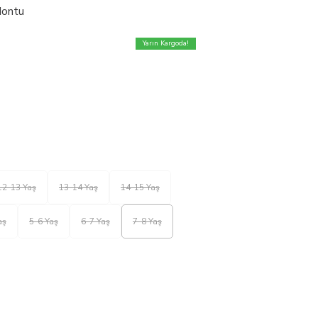
Montu
Yarın Kargoda!
12-13 Yaş
13-14 Yaş
14-15 Yaş
aş
5-6 Yaş
6-7 Yaş
7-8 Yaş