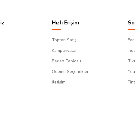
iz
Hızlı Erişim
So
Toptan Satış
Fac
Kampanyalar
Ins
Beden Tablosu
Tik
Ödeme Seçenekleri
You
m
İletişim
Pin