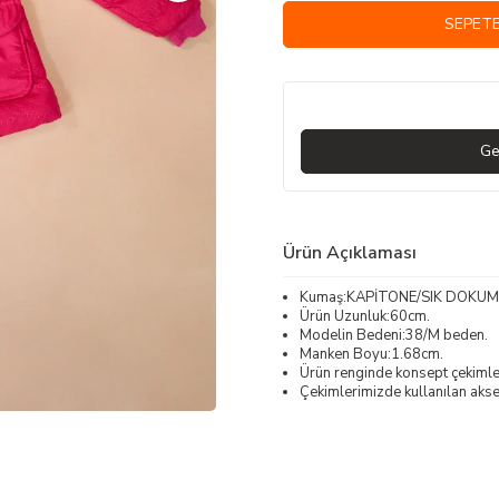
SEPETE
Ge
Ürün Açıklaması
Kumaş:KAPİTONE/SIK DOKU
Ürün Uzunluk:60cm.
Modelin Bedeni:38/M beden.
Manken Boyu:1.68cm.
Ürün renginde konsept çekimleri
Çekimlerimizde kullanılan akses