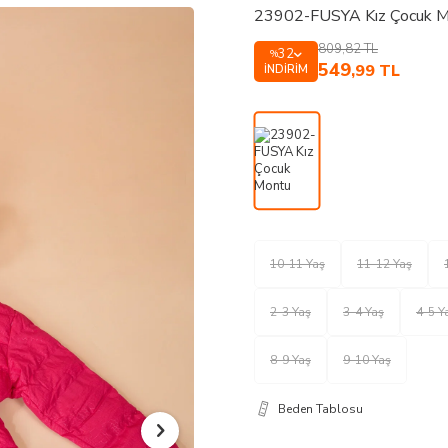
23902-FUSYA Kız Çocuk 
809,82
TL
32
%
549
,99
TL
İNDIRIM
10-11 Yaş
11-12 Yaş
2-3 Yaş
3-4 Yaş
4-5 Y
8-9 Yaş
9-10 Yaş
Beden Tablosu