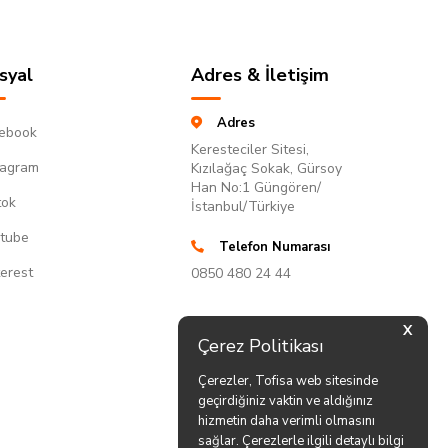
syal
Adres & İletişim
Adres
ebook
Keresteciler Sitesi,
tagram
Kızılağaç Sokak, Gürsoy
Han No:1 Güngören/
tok
İstanbul/Türkiye
tube
Telefon Numarası
terest
0850 480 24 44
X
Çerez Politikası
Çerezler, Tofisa web sitesinde
geçirdiğiniz vaktin ve aldığınız
hizmetin daha verimli olmasını
sağlar. Çerezlerle ilgili detaylı bilgi