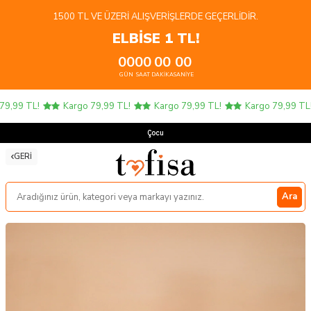
1500 TL VE ÜZERI ALIŞVERIŞLERDE GEÇERLIDIR.
ELBİSE 1 TL!
00
00
00
00
GÜN
SAAT
DAKIKA
SANIYE
,99 TL!
Kargo 79,99 TL!
Kargo 79,99 TL!
Kargo 79,99 TL!
Çocuk Ü
GERI
Ara