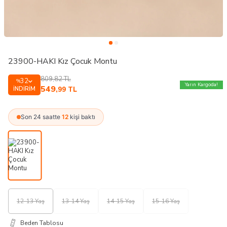
23900-HAKI Kız Çocuk Montu
809,82
TL
32
%
Yarın Kargoda!
549
İNDIRIM
,99
TL
Son 24 saatte
12
kişi baktı
12-13 Yaş
13-14 Yaş
14-15 Yaş
15-16 Yaş
Beden Tablosu