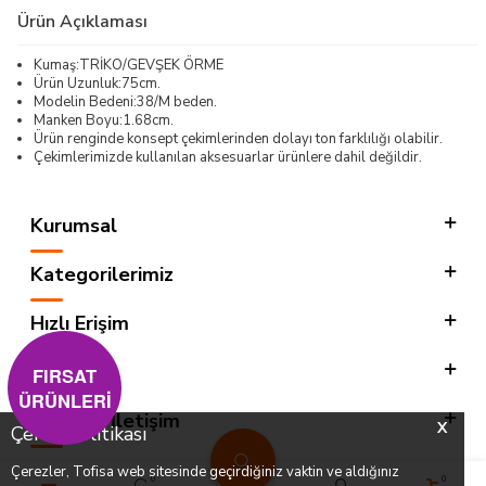
Ürün Açıklaması
Kumaş:TRİKO/GEVŞEK ÖRME
Ürün Uzunluk:75cm.
Modelin Bedeni:38/M beden.
Manken Boyu:1.68cm.
Ürün renginde konsept çekimlerinden dolayı ton farklılığı olabilir.
Çekimlerimizde kullanılan aksesuarlar ürünlere dahil değildir.
Kurumsal
Kategorilerimiz
Hızlı Erişim
Sosyal
FIRSAT
ÜRÜNLERİ
Adres & İletişim
X
Çerez Politikası
Çerezler, Tofisa web sitesinde geçirdiğiniz vaktin ve aldığınız
0
0