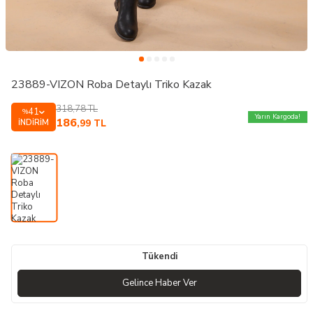
23889-VIZON Roba Detaylı Triko Kazak
318,78
TL
41
%
Yarın Kargoda!
186
İNDIRIM
,99
TL
Tükendi
Gelince Haber Ver