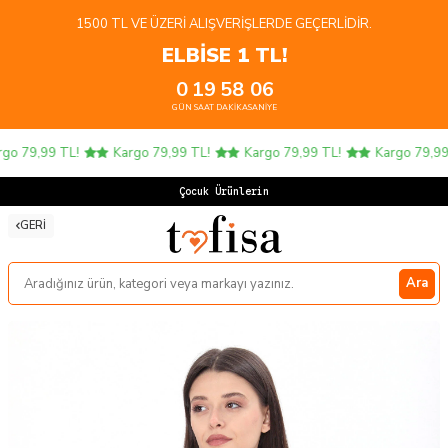
1500 TL VE ÜZERI ALIŞVERIŞLERDE GEÇERLIDIR.
ELBİSE 1 TL!
0
19
58
06
GÜN
SAAT
DAKIKA
SANIYE
o 79,99 TL!
Kargo 79,99 TL!
Kargo 79,99 TL!
Kargo 79,99 
Çocuk Ürünlerinde
GERI
Ara