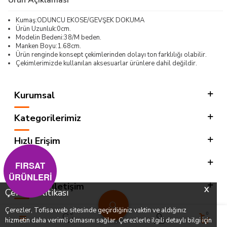
Kumaş:ODUNCU EKOSE/GEVŞEK DOKUMA
Ürün Uzunluk:0cm.
Modelin Bedeni:38/M beden.
Manken Boyu:1.68cm.
Ürün renginde konsept çekimlerinden dolayı ton farklılığı olabilir.
Çekimlerimizde kullanılan aksesuarlar ürünlere dahil değildir.
Kurumsal
Kategorilerimiz
Hızlı Erişim
Sosyal
FIRSAT
ÜRÜNLERİ
Adres & İletişim
X
Çerez Politikası
Çerezler, Tofisa web sitesinde geçirdiğiniz vaktin ve aldığınız
0
0
hizmetin daha verimli olmasını sağlar. Çerezlerle ilgili detaylı bilgi için
T
-SOFT