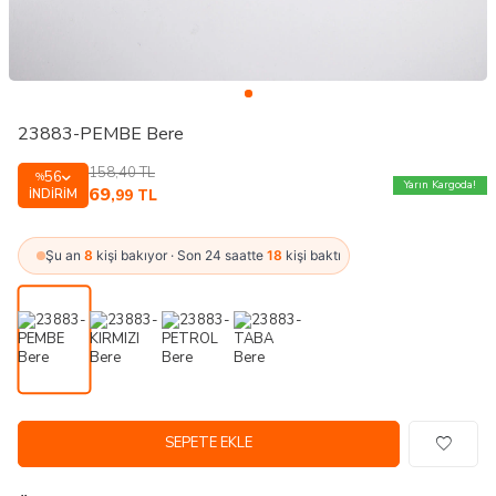
23883-PEMBE Bere
158,40
TL
56
%
Yarın Kargoda!
69
İNDIRIM
,99
TL
Şu an
8
kişi bakıyor · Son 24 saatte
18
kişi baktı
SEPETE EKLE