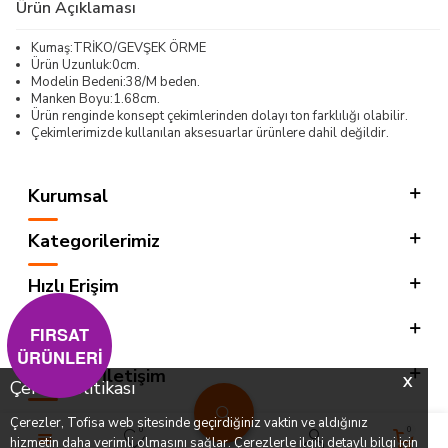
Ürün Açıklaması
Kumaş:TRİKO/GEVŞEK ÖRME
Ürün Uzunluk:0cm.
Modelin Bedeni:38/M beden.
Manken Boyu:1.68cm.
Ürün renginde konsept çekimlerinden dolayı ton farklılığı olabilir.
Çekimlerimizde kullanılan aksesuarlar ürünlere dahil değildir.
Kurumsal
Kategorilerimiz
Hızlı Erişim
Sosyal
FIRSAT
ÜRÜNLERİ
Adres & İletişim
X
Çerez Politikası
Çerezler, Tofisa web sitesinde geçirdiğiniz vaktin ve aldığınız
0
0
hizmetin daha verimli olmasını sağlar. Çerezlerle ilgili detaylı bilgi için