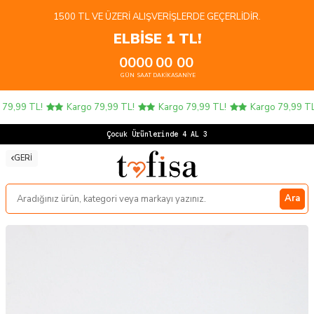
1500 TL VE ÜZERI ALIŞVERIŞLERDE GEÇERLIDIR.
ELBİSE 1 TL!
00
00
00
00
GÜN
SAAT
DAKIKA
SANIYE
9,99 TL!
Kargo 79,99 TL!
Kargo 79,99 TL!
Kargo 79,99 TL!
Çocuk Ürünlerinde 4 AL 3 ÖD
GERI
Ara