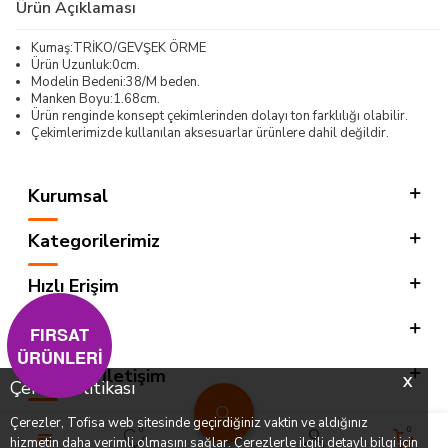
Ürün Açıklaması
Kumaş:TRİKO/GEVŞEK ÖRME
Ürün Uzunluk:0cm.
Modelin Bedeni:38/M beden.
Manken Boyu:1.68cm.
Ürün renginde konsept çekimlerinden dolayı ton farklılığı olabilir.
Çekimlerimizde kullanılan aksesuarlar ürünlere dahil değildir.
Kurumsal
Kategorilerimiz
Hızlı Erişim
Sosyal
FIRSAT
ÜRÜNLERİ
Adres & İletişim
X
Çerez Politikası
Çerezler, Tofisa web sitesinde geçirdiğiniz vaktin ve aldığınız
0
0
hizmetin daha verimli olmasını sağlar. Çerezlerle ilgili detaylı bilgi için