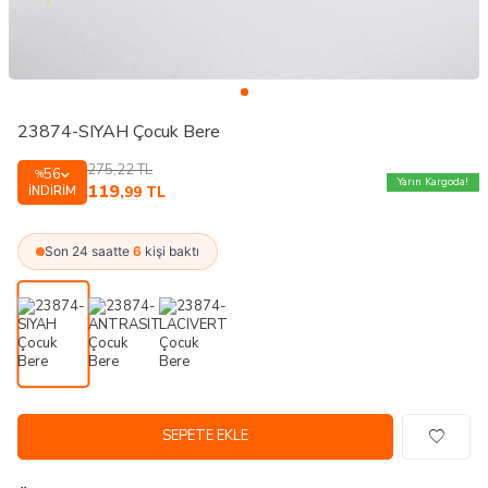
23874-SIYAH Çocuk Bere
275,22
TL
56
%
Yarın Kargoda!
119
İNDIRIM
,99
TL
Son 24 saatte
6
kişi baktı
SEPETE EKLE