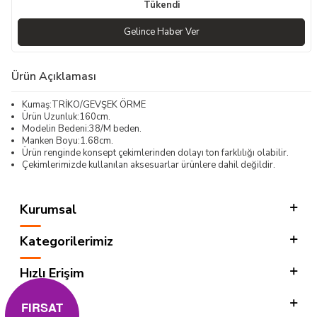
Tükendi
Gelince Haber Ver
Ürün Açıklaması
Kumaş:TRİKO/GEVŞEK ÖRME
Ürün Uzunluk:160cm.
Modelin Bedeni:38/M beden.
Manken Boyu:1.68cm.
Ürün renginde konsept çekimlerinden dolayı ton farklılığı olabilir.
Çekimlerimizde kullanılan aksesuarlar ürünlere dahil değildir.
Kurumsal
Kategorilerimiz
Hızlı Erişim
Sosyal
FIRSAT