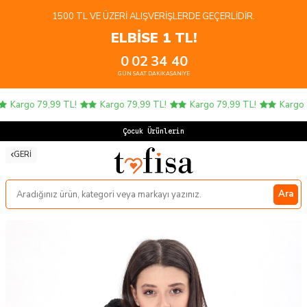
1500 TL VE ÜZERI ALIŞVERIŞLERDE GEÇERLIDIR.
ELBİSE 1 TL!
0
02
34
40
GÜN
SAAT
DAKIKA
SANIYE
Kargo 79,99 TL!
Kargo 79,99 TL!
Kargo 79,99 TL!
Kargo 7
Çocuk Ürünlerinde
GERI
Ara