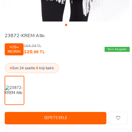
23872-KREM Atkı
164,34
TL
26
%
Yarın Kargoda!
120
İNDIRIM
,99
TL
Son 24 saatte
6
kişi baktı
SEPETE EKLE