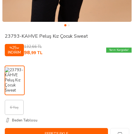
23793-KAHVE Peluş Kız Çocuk Sweat
132,66
TL
25
%
Yarın Kargoda!
98
İNDIRIM
,99
TL
6 Yaş
Beden Tablosu