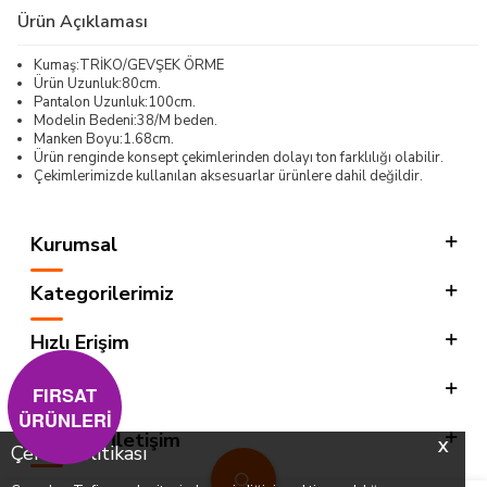
Ürün Açıklaması
Kumaş:TRİKO/GEVŞEK ÖRME
Ürün Uzunluk:80cm.
Pantalon Uzunluk:100cm.
Modelin Bedeni:38/M beden.
Manken Boyu:1.68cm.
Ürün renginde konsept çekimlerinden dolayı ton farklılığı olabilir.
Çekimlerimizde kullanılan aksesuarlar ürünlere dahil değildir.
Kurumsal
Kategorilerimiz
Hızlı Erişim
Sosyal
FIRSAT
ÜRÜNLERİ
Adres & İletişim
X
Çerez Politikası