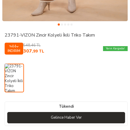
23791-VIZON Zincir Kolyeli İkili Triko Takım
548,46
TL
44
%
Yarın Kargoda!
307
İNDIRIM
,99
TL
Tükendi
Gelince Haber Ver