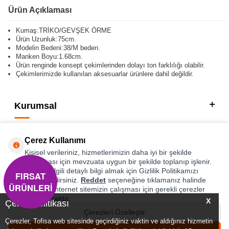
Ürün Açıklaması
Kumaş:TRİKO/GEVŞEK ÖRME
Ürün Uzunluk:75cm.
Modelin Bedeni:38/M beden.
Manken Boyu:1.68cm.
Ürün renginde konsept çekimlerinden dolayı ton farklılığı olabilir.
Çekimlerimizde kullanılan aksesuarlar ürünlere dahil değildir.
Kurumsal
Kategorilerimiz
Çerez Kullanımı
Hızlı Erişim
Kişisel verileriniz, hizmetlerimizin daha iyi bir şekilde
sunulması için mevzuata uygun bir şekilde toplanıp işlenir.
Konuyla ilgili detaylı bilgi almak için Gizlilik Politikamızı
FIRSAT
Sosyal
inceleyebilirsiniz.
Reddet
seçeneğine tıklamanız halinde
ÜRÜNLERİ
yalnızca internet sitemizin çalışması için gerekli çerezler
Adres & İletişim
kullanılacaktır.
X
Çerez Politikası
Çerezleri Özelleştir
Çerezler, Tofisa web sitesinde geçirdiğiniz vaktin ve aldığınız hizmetin
0
0