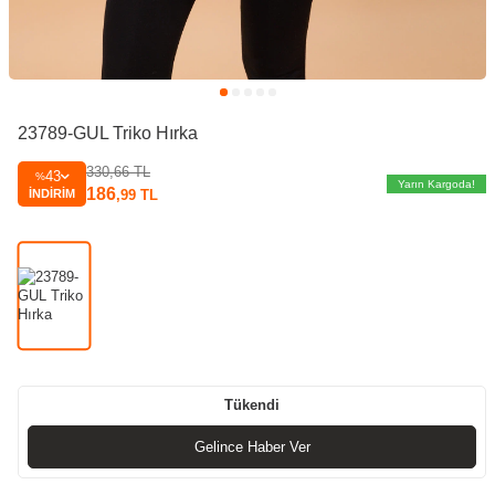
23789-GUL Triko Hırka
330,66
TL
43
%
Yarın Kargoda!
186
İNDIRIM
,99
TL
Tükendi
Gelince Haber Ver