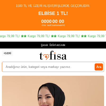
1500 TL VE ÜZERI ALIŞVERIŞLERDE GEÇERLIDIR.
ELBİSE 1 TL!
00
00
00
00
GÜN
SAAT
DAKIKA
SANIYE
go 79,99 TL!
Kargo 79,99 TL!
Kargo 79,99 TL!
Kargo 79,99 TL
Çocuk Ürünlerinde 4
GERI
Ara