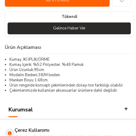
SEPETE EKLE
Tükendi
Gelince Haber Ver
Ürün Açıklaması
Kumaş: İKİ İPLİK/ÖRME
Kumaş İçerik: %52 Polyester, %48 Pamuk
Ürün Uzunluk:95cm.
Modelin Bedeni:38/M beden.
Manken Boyu:1.68cm.
Ürün renginde konsept çekimlerinden dolayı ton farklılığı olabilir.
Çekimlerimizde kullanılan aksesuarlar ürünlere dahil değildir.
Kurumsal
Kategorilerimiz
Çerez Kullanımı