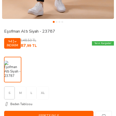
Eşofman Altı Siyah - 23787
148,50
TL
41
%
Yarın Kargoda!
87
İNDIRIM
,99
TL
S
M
L
XL
Beden Tablosu