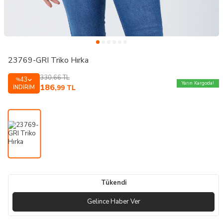
23769-GRI Triko Hırka
330,66
TL
43
%
Yarın Kargoda!
186
İNDIRIM
,99
TL
Tükendi
Gelince Haber Ver