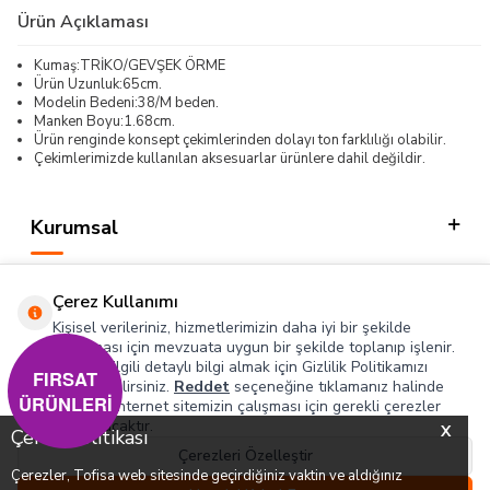
Ürün Açıklaması
Kumaş:TRİKO/GEVŞEK ÖRME
Ürün Uzunluk:65cm.
Modelin Bedeni:38/M beden.
Manken Boyu:1.68cm.
Ürün renginde konsept çekimlerinden dolayı ton farklılığı olabilir.
Çekimlerimizde kullanılan aksesuarlar ürünlere dahil değildir.
Kurumsal
Kategorilerimiz
Çerez Kullanımı
Hızlı Erişim
Kişisel verileriniz, hizmetlerimizin daha iyi bir şekilde
sunulması için mevzuata uygun bir şekilde toplanıp işlenir.
Konuyla ilgili detaylı bilgi almak için Gizlilik Politikamızı
Sosyal
FIRSAT
inceleyebilirsiniz.
Reddet
seçeneğine tıklamanız halinde
ÜRÜNLERİ
yalnızca internet sitemizin çalışması için gerekli çerezler
Adres & İletişim
kullanılacaktır.
X
Çerez Politikası
Çerezleri Özelleştir
Çerezler, Tofisa web sitesinde geçirdiğiniz vaktin ve aldığınız
0
0