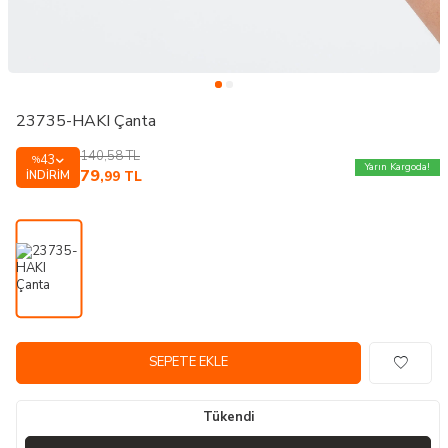
23735-HAKI Çanta
140,58
TL
43
%
Yarın Kargoda!
79
İNDIRIM
,99
TL
SEPETE EKLE
Tükendi