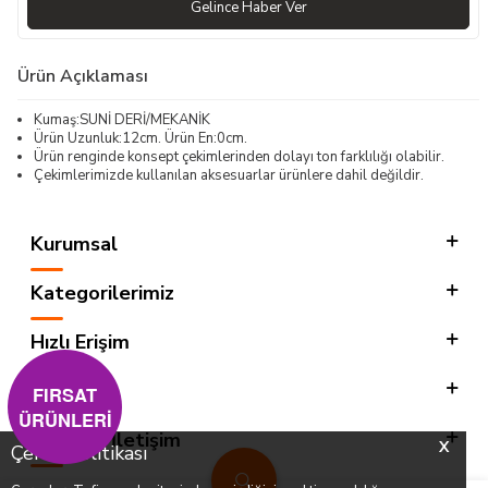
Gelince Haber Ver
Ürün Açıklaması
Kumaş:SUNİ DERİ/MEKANİK
Ürün Uzunluk:12cm. Ürün En:0cm.
Ürün renginde konsept çekimlerinden dolayı ton farklılığı olabilir.
Çekimlerimizde kullanılan aksesuarlar ürünlere dahil değildir.
Kurumsal
Kategorilerimiz
Hızlı Erişim
Sosyal
FIRSAT
ÜRÜNLERİ
Adres & İletişim
X
Çerez Politikası