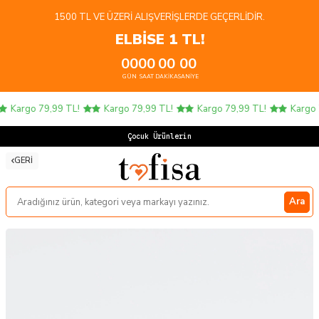
1500 TL VE ÜZERI ALIŞVERIŞLERDE GEÇERLIDIR.
ELBİSE 1 TL!
00
00
00
00
GÜN
SAAT
DAKIKA
SANIYE
Kargo 79,99 TL!
Kargo 79,99 TL!
Kargo 79,99 TL!
Kargo 7
Çocuk Ürünlerinde
GERI
Ara