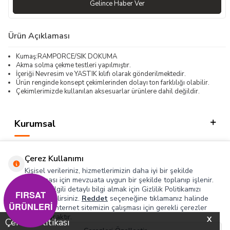
Gelince Haber Ver
Ürün Açıklaması
Kumaş:RAMPORCE/SIK DOKUMA
Akma solma çekme testleri yapılmıştır.
İçeriği Nevresim ve YASTIK kılıfı olarak gönderilmektedir.
Ürün renginde konsept çekimlerinden dolayı ton farklılığı olabilir.
Çekimlerimizde kullanılan aksesuarlar ürünlere dahil değildir.
Kurumsal
Kategorilerimiz
Çerez Kullanımı
Hızlı Erişim
Kişisel verileriniz, hizmetlerimizin daha iyi bir şekilde
sunulması için mevzuata uygun bir şekilde toplanıp işlenir.
Konuyla ilgili detaylı bilgi almak için Gizlilik Politikamızı
Sosyal
FIRSAT
inceleyebilirsiniz.
Reddet
seçeneğine tıklamanız halinde
ÜRÜNLERİ
yalnızca internet sitemizin çalışması için gerekli çerezler
Adres & İletişim
kullanılacaktır.
X
Çerez Politikası