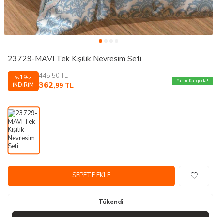
23729-MAVI Tek Kişilik Nevresim Seti
445,50
TL
19
%
Yarın Kargoda!
362
İNDIRIM
,99
TL
SEPETE EKLE
Tükendi