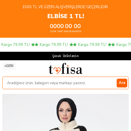
1500 TL VE ÜZERI ALIŞVERIŞLERDE GEÇERLIDIR.
ELBİSE 1 TL!
00
00
00
00
GÜN
SAAT
DAKIKA
SANIYE
Kargo 79,99 TL!
Kargo 79,99 TL!
Kargo 79,99 TL!
Kargo 79,
Çocuk Ürünlerinde
GERI
Ara