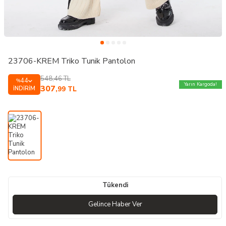
23706-KREM Triko Tunik Pantolon
548,46
TL
44
%
Yarın Kargoda!
307
İNDIRIM
,99
TL
Tükendi
Gelince Haber Ver