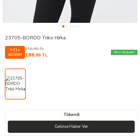
23705-BORDO Triko Hırka
316,80
TL
41
%
Yarın Kargoda!
186
İNDIRIM
,99
TL
Tükendi
Gelince Haber Ver