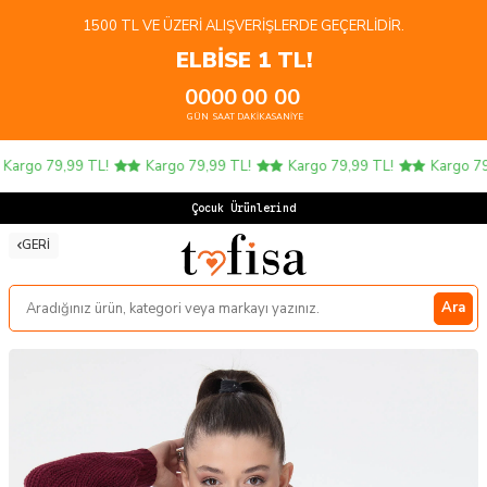
1500 TL VE ÜZERI ALIŞVERIŞLERDE GEÇERLIDIR.
ELBİSE 1 TL!
00
00
00
00
GÜN
SAAT
DAKIKA
SANIYE
argo 79,99 TL!
Kargo 79,99 TL!
Kargo 79,99 TL!
Kargo 79,
Çocuk Ürünlerinde 4
GERI
Ara