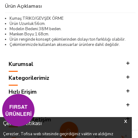
Ürün Açıklaması
Kumaş:TRİKO/GEVŞEK ÖRME
Ürün Uzunluk:56cm.
Modelin Bedeni:38/M beden.
Manken Boyu:1.68cm.
Ürün renginde konsept çekimlerinden dolayı ton farklılığı olabilir.
Çekimlerimizde kullanılan aksesuarlar ürünlere dahil değildir.
Kurumsal
Kategorilerimiz
Hızlı Erişim
Sosyal
FIRSAT
ÜRÜNLERİ
Adres & İletişim
X
Çerez Politikası
Çerezler, Tofisa web sitesinde geçirdiğiniz vaktin ve aldığınız
0
0