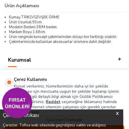
Ürün Açıklaması
Kumaş:TRİKO/GEVŞEK ÖRME
Ürün Uzunluk:93cm.
Modelin Bedeni:38/M beden.
Manken Boyu:1.68cm.
Ürün renginde konsept çekimlerinden dolayı ton farklılığı olabilir.
Çekimlerimizde kullanılan aksesuarlar ürünlere dahil değildir.
Kurumsal
Kategorilerimiz
Çerez Kullanımı
Hızlı Erişim
Kişisel verileriniz, hizmetlerimizin daha iyi bir şekilde
sunulması için mevzuata uygun bir şekilde toplanıp işlenir.
Konuyla ilgili detaylı bilgi almak için Gizlilik Politikamızı
Sosyal
FIRSAT
inceleyebilirsiniz.
Reddet
seçeneğine tıklamanız halinde
ÜRÜNLERİ
yalnızca internet sitemizin çalışması için gerekli çerezler
Adres & İletişim
kullanılacaktır.
X
Çerez Politikası
Çerezleri Özelleştir
Çerezler, Tofisa web sitesinde geçirdiğiniz vaktin ve aldığınız
0
0