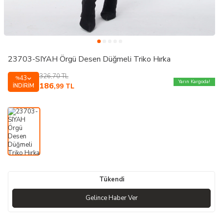
23703-SIYAH Örgü Desen Düğmeli Triko Hırka
326,70
TL
43
%
Yarın Kargoda!
186
İNDIRIM
,99
TL
Tükendi
Gelince Haber Ver