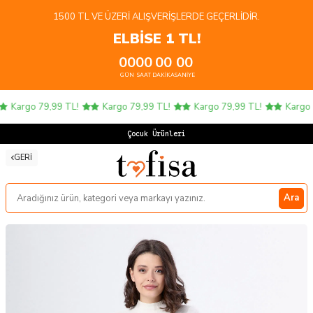
1500 TL VE ÜZERI ALIŞVERIŞLERDE GEÇERLIDIR.
ELBİSE 1 TL!
00
00
00
00
GÜN
SAAT
DAKIKA
SANIYE
Kargo 79,99 TL!
Kargo 79,99 TL!
Kargo 79,99 TL!
Kargo 7
Çocuk Ürünlerind
GERI
Ara