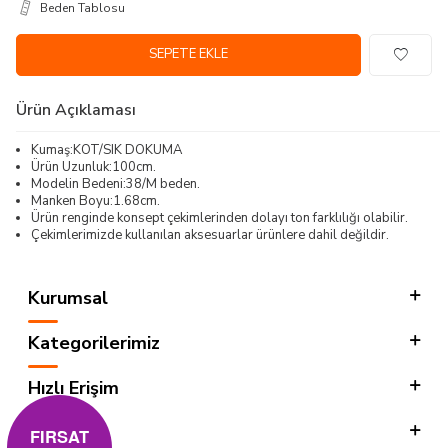
Beden Tablosu
SEPETE EKLE
Ürün Açıklaması
Kumaş:KOT/SIK DOKUMA
Ürün Uzunluk:100cm.
Modelin Bedeni:38/M beden.
Manken Boyu:1.68cm.
Ürün renginde konsept çekimlerinden dolayı ton farklılığı olabilir.
Çekimlerimizde kullanılan aksesuarlar ürünlere dahil değildir.
Kurumsal
Kategorilerimiz
Hızlı Erişim
Sosyal
FIRSAT