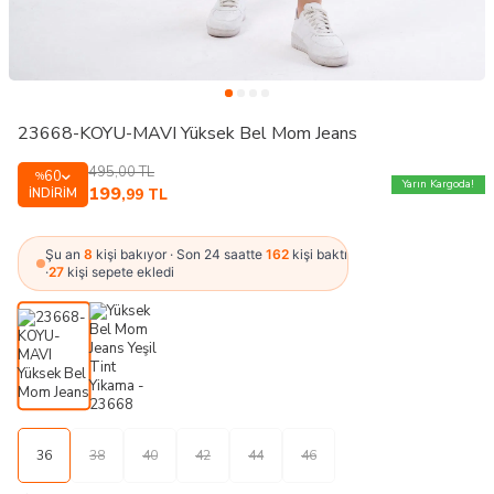
23668-KOYU-MAVI Yüksek Bel Mom Jeans
495,00
TL
60
%
Yarın Kargoda!
199
İNDIRIM
,99
TL
Şu an
8
kişi bakıyor · Son 24 saatte
162
kişi baktı
·
27
kişi sepete ekledi
36
38
40
42
44
46