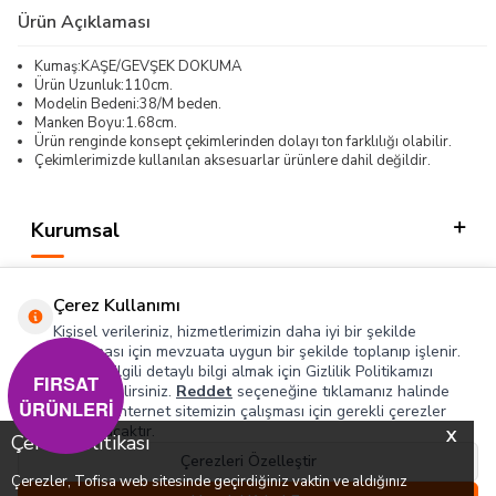
Ürün Açıklaması
Kumaş:KAŞE/GEVŞEK DOKUMA
Ürün Uzunluk:110cm.
Modelin Bedeni:38/M beden.
Manken Boyu:1.68cm.
Ürün renginde konsept çekimlerinden dolayı ton farklılığı olabilir.
Çekimlerimizde kullanılan aksesuarlar ürünlere dahil değildir.
Kurumsal
Kategorilerimiz
Çerez Kullanımı
Hızlı Erişim
Kişisel verileriniz, hizmetlerimizin daha iyi bir şekilde
sunulması için mevzuata uygun bir şekilde toplanıp işlenir.
Konuyla ilgili detaylı bilgi almak için Gizlilik Politikamızı
Sosyal
FIRSAT
inceleyebilirsiniz.
Reddet
seçeneğine tıklamanız halinde
ÜRÜNLERİ
yalnızca internet sitemizin çalışması için gerekli çerezler
Adres & İletişim
kullanılacaktır.
X
Çerez Politikası
Çerezleri Özelleştir
Çerezler, Tofisa web sitesinde geçirdiğiniz vaktin ve aldığınız
0
0