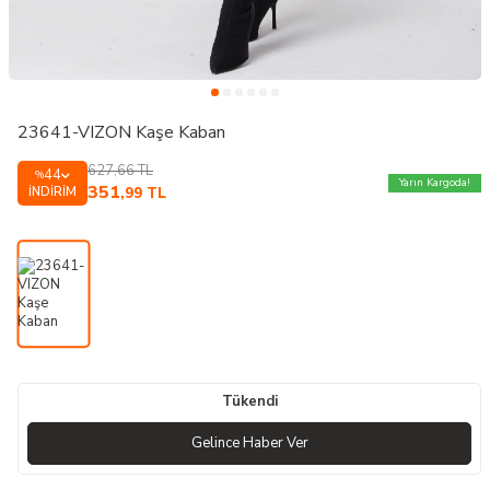
23641-VIZON Kaşe Kaban
627,66
TL
44
%
Yarın Kargoda!
351
İNDIRIM
,99
TL
Tükendi
Gelince Haber Ver