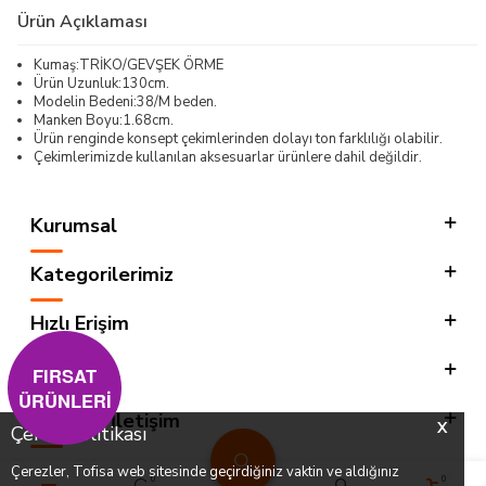
Ürün Açıklaması
Kumaş:TRİKO/GEVŞEK ÖRME
Ürün Uzunluk:130cm.
Modelin Bedeni:38/M beden.
Manken Boyu:1.68cm.
Ürün renginde konsept çekimlerinden dolayı ton farklılığı olabilir.
Çekimlerimizde kullanılan aksesuarlar ürünlere dahil değildir.
Kurumsal
Kategorilerimiz
Hızlı Erişim
Sosyal
FIRSAT
ÜRÜNLERİ
Adres & İletişim
X
Çerez Politikası
Çerezler, Tofisa web sitesinde geçirdiğiniz vaktin ve aldığınız
0
0