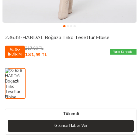
23638-HARDAL Boğazlı Triko Tesettür Elbise
217,80
TL
39
%
Yarın Kargoda!
131
İNDIRIM
,99
TL
Tükendi
Gelince Haber Ver