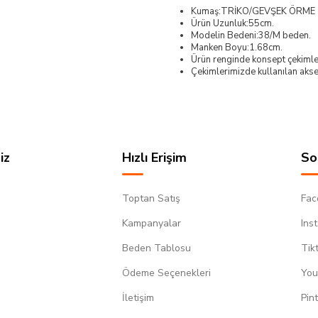
Kumaş:TRİKO/GEVŞEK ÖRME
Ürün Uzunluk:55cm.
Modelin Bedeni:38/M beden.
Manken Boyu:1.68cm.
Ürün renginde konsept çekimleri
Çekimlerimizde kullanılan akses
iz
Hızlı Erişim
So
Toptan Satış
Fac
Kampanyalar
Ins
Beden Tablosu
Tik
Ödeme Seçenekleri
You
m
İletişim
Pin