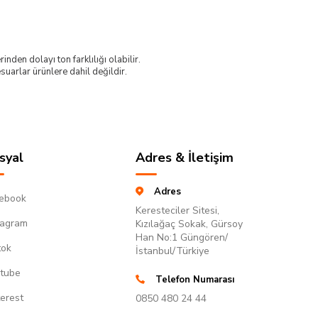
nden dolayı ton farklılığı olabilir.
uarlar ürünlere dahil değildir.
syal
Adres & İletişim
Adres
ebook
Keresteciler Sitesi,
tagram
Kızılağaç Sokak, Gürsoy
Han No:1 Güngören/
tok
İstanbul/Türkiye
tube
Telefon Numarası
terest
0850 480 24 44