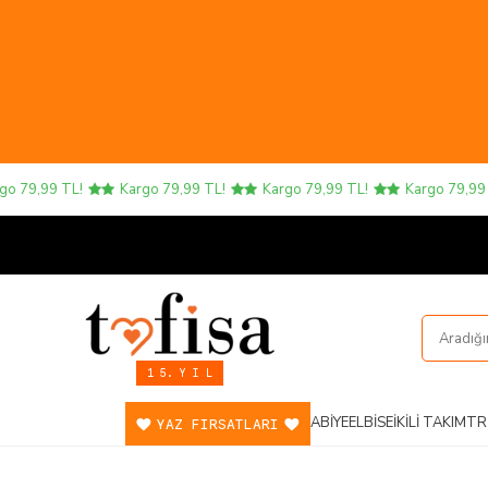
 79,99 TL!
Kargo 79,99 TL!
Kargo 79,99 TL!
Kargo 79,99 T
1 5. Y I L
ABIYE
ELBISE
İKILI TAKIM
TR
YAZ FIRSATLARI