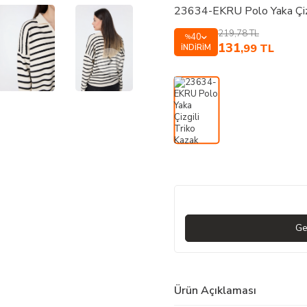
23634-EKRU Polo Yaka Çizg
219,78
TL
40
%
131
,99
TL
İNDIRIM
Ge
Ürün Açıklaması