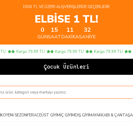
1500 TL VE ÜZERI ALIŞVERIŞLERDE GEÇERLIDIR.
ELBİSE 1 TL!
0
15
11
32
GÜN
SAAT
DAKIKA
SANIYE
L!
Kargo 79,99 TL!
Kargo 79,99 TL!
Kargo 79,99 TL!
Ka
Çocuk Ürünlerinde
IKO
YENI SEZON
FERACE
ÜST GIYIM
İÇ GIYIM
DIŞ GIYIM
AYAKKABI & ÇANTA
ŞA