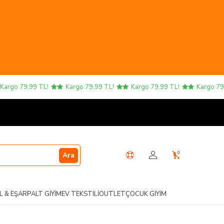
rgo 79,99 TL!
Kargo 79,99 TL!
Kargo 79,99 TL!
Kargo 79,9
0
Ara
L & EŞARP
ALT GIYIM
EV TEKSTILI
OUTLET
ÇOCUK GIYIM