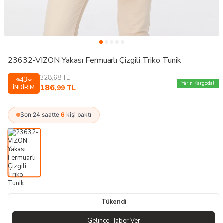
23632-VIZON Yakası Fermuarlı Çizgili Triko Tunik
328,68
TL
43
%
Yarın Kargoda!
186
İNDIRIM
,99
TL
Son 24 saatte
6
kişi baktı
Tükendi
Gelince Haber Ver