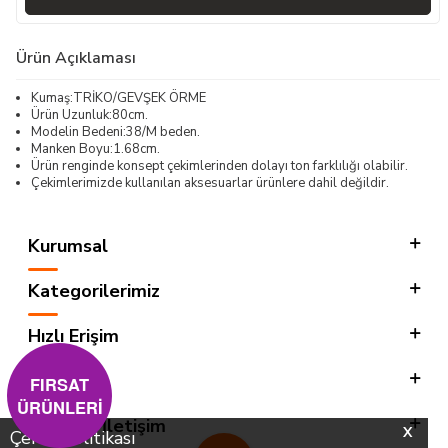
Ürün Açıklaması
Kumaş:TRİKO/GEVŞEK ÖRME
Ürün Uzunluk:80cm.
Modelin Bedeni:38/M beden.
Manken Boyu:1.68cm.
Ürün renginde konsept çekimlerinden dolayı ton farklılığı olabilir.
Çekimlerimizde kullanılan aksesuarlar ürünlere dahil değildir.
Kurumsal
Kategorilerimiz
Hızlı Erişim
Sosyal
FIRSAT
ÜRÜNLERİ
Adres & İletişim
X
Çerez Politikası