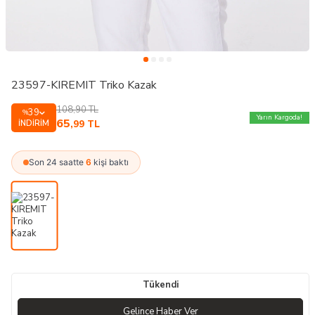
23597-KIREMIT Triko Kazak
108,90
TL
39
%
Yarın Kargoda!
65
İNDIRIM
,99
TL
Son 24 saatte
6
kişi baktı
Tükendi
Gelince Haber Ver