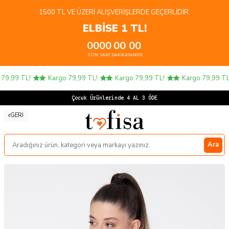
1500 TL VE ÜZERI ALIŞVERIŞLERDE GEÇERLIDIR.
ELBİSE 1 TL!
00
00
00
00
GÜN
SAAT
DAKIKA
SANIYE
9,99 TL!
Kargo 79,99 TL!
Kargo 79,99 TL!
Kargo 79,99 TL!
Çocuk Ürünlerinde 4 AL 3 ÖDE!
GERI
Ara