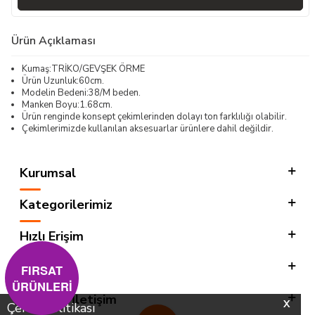
Ürün Açıklaması
Kumaş:TRİKO/GEVŞEK ÖRME
Ürün Uzunluk:60cm.
Modelin Bedeni:38/M beden.
Manken Boyu:1.68cm.
Ürün renginde konsept çekimlerinden dolayı ton farklılığı olabilir.
Çekimlerimizde kullanılan aksesuarlar ürünlere dahil değildir.
Kurumsal
Kategorilerimiz
Hızlı Erişim
Sosyal
FIRSAT
ÜRÜNLERİ
Adres & İletişim
X
Çerez Politikası