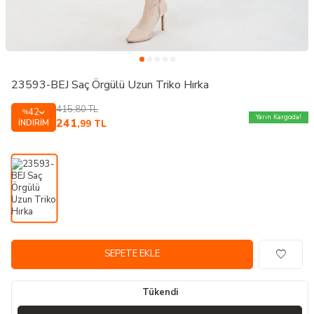
23593-BEJ Saç Örgülü Uzun Triko Hırka
415,80
TL
42
%
Yarın Kargoda!
241
İNDIRIM
,99
TL
SEPETE EKLE
Tükendi