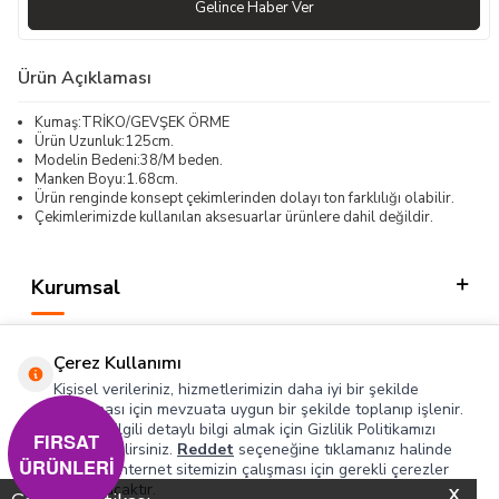
Gelince Haber Ver
Ürün Açıklaması
Kumaş:TRİKO/GEVŞEK ÖRME
Ürün Uzunluk:125cm.
Modelin Bedeni:38/M beden.
Manken Boyu:1.68cm.
Ürün renginde konsept çekimlerinden dolayı ton farklılığı olabilir.
Çekimlerimizde kullanılan aksesuarlar ürünlere dahil değildir.
Kurumsal
Kategorilerimiz
Çerez Kullanımı
Hızlı Erişim
Kişisel verileriniz, hizmetlerimizin daha iyi bir şekilde
sunulması için mevzuata uygun bir şekilde toplanıp işlenir.
Konuyla ilgili detaylı bilgi almak için Gizlilik Politikamızı
Sosyal
FIRSAT
inceleyebilirsiniz.
Reddet
seçeneğine tıklamanız halinde
ÜRÜNLERİ
yalnızca internet sitemizin çalışması için gerekli çerezler
Adres & İletişim
kullanılacaktır.
X