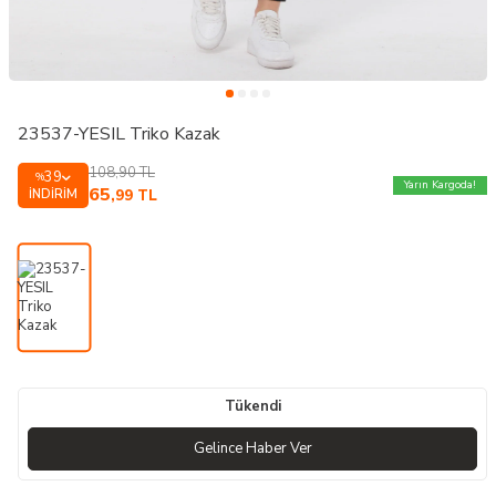
23537-YESIL Triko Kazak
108,90
TL
39
%
Yarın Kargoda!
65
İNDIRIM
,99
TL
Tükendi
Gelince Haber Ver