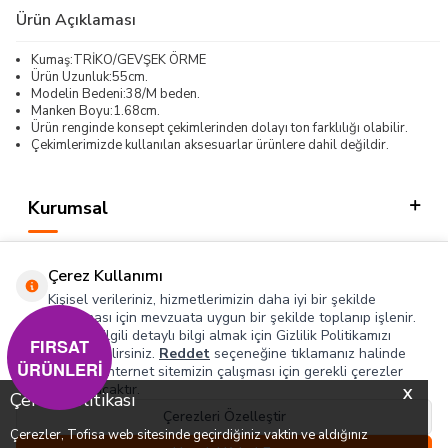
Ürün Açıklaması
Kumaş:TRİKO/GEVŞEK ÖRME
Ürün Uzunluk:55cm.
Modelin Bedeni:38/M beden.
Manken Boyu:1.68cm.
Ürün renginde konsept çekimlerinden dolayı ton farklılığı olabilir.
Çekimlerimizde kullanılan aksesuarlar ürünlere dahil değildir.
Kurumsal
Kategorilerimiz
Çerez Kullanımı
Hızlı Erişim
Kişisel verileriniz, hizmetlerimizin daha iyi bir şekilde
sunulması için mevzuata uygun bir şekilde toplanıp işlenir.
Konuyla ilgili detaylı bilgi almak için Gizlilik Politikamızı
Sosyal
FIRSAT
inceleyebilirsiniz.
Reddet
seçeneğine tıklamanız halinde
ÜRÜNLERİ
yalnızca internet sitemizin çalışması için gerekli çerezler
Adres & İletişim
kullanılacaktır.
X
Çerez Politikası
Çerezleri Özelleştir
Çerezler, Tofisa web sitesinde geçirdiğiniz vaktin ve aldığınız
0
0