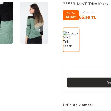
23533-MINT Triko Kazak
112,86
TL
42
%
65
,99
TL
İNDIRIM
Ge
Ürün Açıklaması