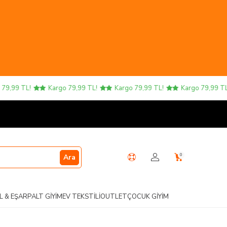
9,99 TL!
Kargo 79,99 TL!
Kargo 79,99 TL!
Kargo 79,99 TL!
0
Ara
L & EŞARP
ALT GIYIM
EV TEKSTILI
OUTLET
ÇOCUK GIYIM