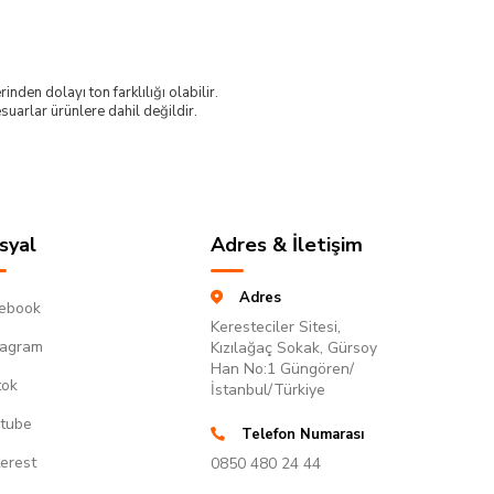
nden dolayı ton farklılığı olabilir.
uarlar ürünlere dahil değildir.
syal
Adres & İletişim
Adres
ebook
Keresteciler Sitesi,
tagram
Kızılağaç Sokak, Gürsoy
Han No:1 Güngören/
tok
İstanbul/Türkiye
tube
Telefon Numarası
terest
0850 480 24 44