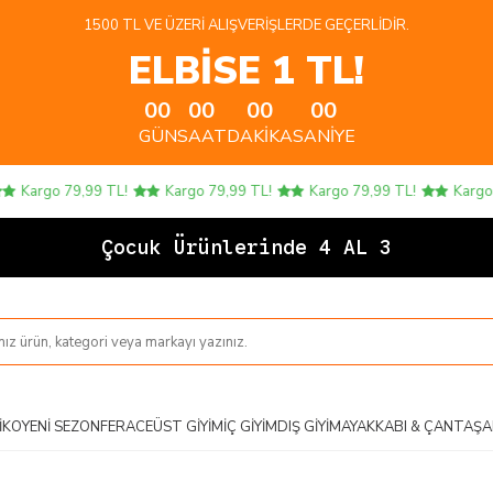
1500 TL VE ÜZERI ALIŞVERIŞLERDE GEÇERLIDIR.
ELBİSE 1 TL!
00
00
00
00
GÜN
SAAT
DAKIKA
SANIYE
Kargo 79,99 TL!
Kargo 79,99 TL!
Kargo 79,99 TL!
Kargo 7
Çocuk Ürünlerinde 4 AL 3 ÖDE
IKO
YENI SEZON
FERACE
ÜST GIYIM
İÇ GIYIM
DIŞ GIYIM
AYAKKABI & ÇANTA
ŞA