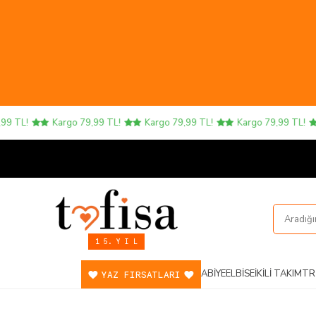
 TL!
Kargo 79,99 TL!
Kargo 79,99 TL!
Kargo 79,99 TL!
1 5. Y I L
ABIYE
ELBISE
İKILI TAKIM
TR
YAZ FIRSATLARI