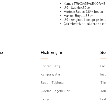
Kumaş:TRİKO/GEVŞEK ÖRME
Ürün Uzunluk:50cm.
Modelin Bedeni:38/M beden.
Manken Boyu:1.68cm.
Ürün renginde konsept çekimleri
Çekimlerimizde kullanılan akses
iz
Hızlı Erişim
So
Toptan Satış
Fac
Kampanyalar
Ins
Beden Tablosu
Tik
Ödeme Seçenekleri
You
m
İletişim
Pin