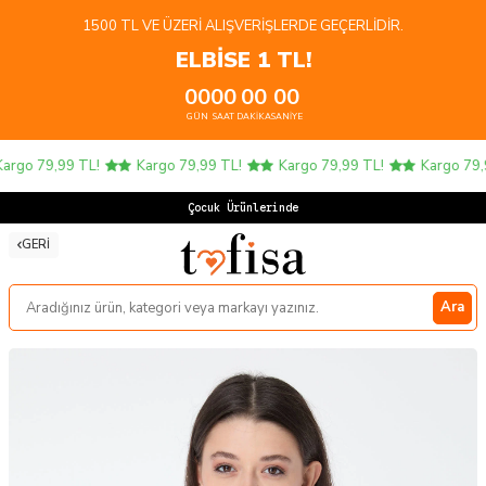
1500 TL VE ÜZERI ALIŞVERIŞLERDE GEÇERLIDIR.
ELBİSE 1 TL!
00
00
00
00
GÜN
SAAT
DAKIKA
SANIYE
rgo 79,99 TL!
Kargo 79,99 TL!
Kargo 79,99 TL!
Kargo 79,9
Çocuk Ürünlerinde
GERI
Ara