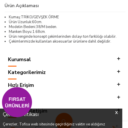
Ürün Açıklaması
Kumaş:TRİKO/GEVŞEK ÖRME
Ürün Uzunluk:60cm.
Modelin Bedeni:38/M beden.
Manken Boyu:1.68cm.
Ürün renginde konsept çekimlerinden dolayı ton farklılığı olabilir.
Çekimlerimizde kullanılan aksesuarlar ürünlere dahil değildir.
Kurumsal
Kategorilerimiz
Hızlı Erişim
Sosyal
FIRSAT
ÜRÜNLERİ
Adres & İletişim
X
Çerez Politikası
Çerezler, Tofisa web sitesinde geçirdiğiniz vaktin ve aldığınız
0
0