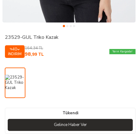
23529-GUL Triko Kazak
164,34
TL
40
%
Yarın Kargoda!
98
İNDIRIM
,99
TL
Tükendi
Gelince Haber Ver