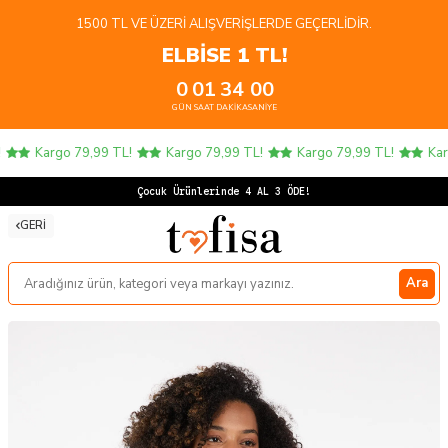
1500 TL VE ÜZERI ALIŞVERIŞLERDE GEÇERLIDIR.
ELBİSE 1 TL!
0
01
34
00
GÜN
SAAT
DAKIKA
SANIYE
Kargo 79,99 TL!
Kargo 79,99 TL!
Kargo 79,99 TL!
Karg
Ç
GERI
Ara