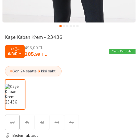
Kaşe Kaban Krem - 23436
495,00
TL
42
%
Yarın Kargoda!
285
İNDIRIM
,99
TL
Son 24 saatte
6
kişi baktı
38
40
42
44
46
Beden Tablosu