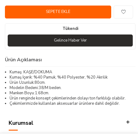
SEPETE EKLE
Tükendi
Gelince Haber Ver
Ürün Açıklaması
Kumaş: KAŞE/DOKUMA
Kumaş İçerik: %40 Pamuk, %40 Polyester, %20 Akrilik
Ürün Uzunluk:80cm.
Modelin Bedeni:38/M beden.
Manken Boyu:1.68cm.
Ürün renginde konsept çekimlerinden dolayı ton farklılığı olabilir.
Çekimlerimizde kullanılan aksesuarlar ürünlere dahil değildir.
Kurumsal
Kategorilerimiz