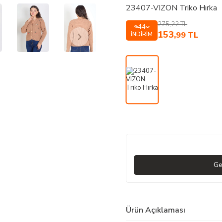
23407-VIZON Triko Hırka
275,22
TL
44
%
153
,99
TL
İNDIRIM
Ge
Ürün Açıklaması