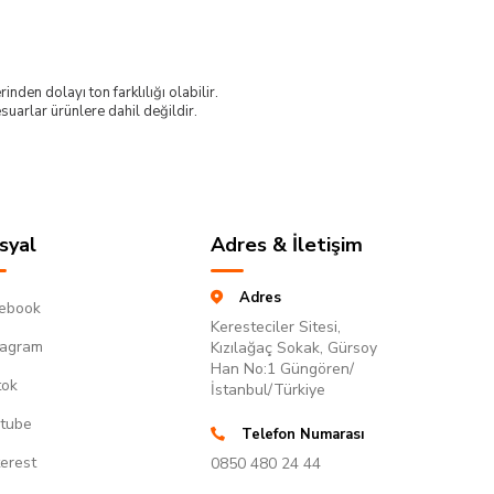
nden dolayı ton farklılığı olabilir.
uarlar ürünlere dahil değildir.
syal
Adres & İletişim
Adres
ebook
Keresteciler Sitesi,
tagram
Kızılağaç Sokak, Gürsoy
Han No:1 Güngören/
tok
İstanbul/Türkiye
tube
Telefon Numarası
terest
0850 480 24 44