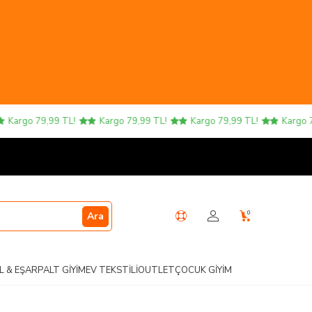
Kargo 79,99 TL!
Kargo 79,99 TL!
Kargo 79,99 TL!
Kargo 79,
0
Ara
L & EŞARP
ALT GIYIM
EV TEKSTILI
OUTLET
ÇOCUK GIYIM