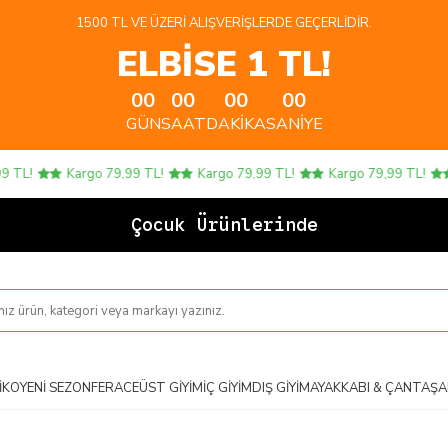
1500 TL VE ÜZERI ALIŞVERIŞLERDE GEÇERLIDIR.
ELBİSE 1 TL!
00
00
00
00
GÜN
SAAT
DAKIKA
SANIYE
TL!
Kargo 79,99 TL!
Kargo 79,99 TL!
Kargo 79,99 TL!
Çocuk Ürünlerinde 4 A
IKO
YENI SEZON
FERACE
ÜST GIYIM
İÇ GIYIM
DIŞ GIYIM
AYAKKABI & ÇANTA
ŞA