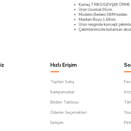
Kumaş:TRİKO/GEVŞEK ÖRME
Ürün Uzunluk:55cm.
Modelin Bedeni:38/M beden.
Manken Boyu:1.68cm.
Ürün renginde konsept çekimleri
Çekimlerimizde kullanılan akses
iz
Hızlı Erişim
So
Toptan Satış
Fac
Kampanyalar
Ins
Beden Tablosu
Tik
Ödeme Seçenekleri
You
m
İletişim
Pin