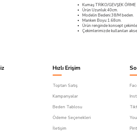
Kumaş:TRİKO/GEVŞEK ÖRME
Ürün Uzunluk:40cm.
Modelin Bedeni:38/M beden.
Manken Boyu:1.68cm.
Ürün renginde konsept çekimleri
Çekimlerimizde kullanılan akses
iz
Hızlı Erişim
So
Toptan Satış
Fac
Kampanyalar
Ins
Beden Tablosu
Tik
Ödeme Seçenekleri
You
m
İletişim
Pin