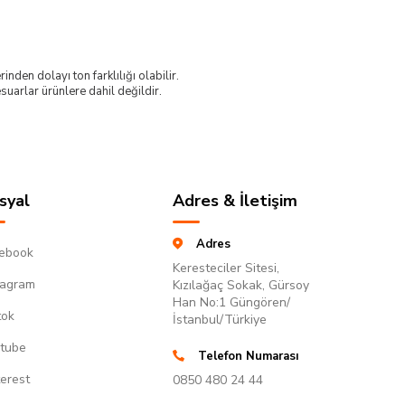
nden dolayı ton farklılığı olabilir.
uarlar ürünlere dahil değildir.
syal
Adres & İletişim
Adres
ebook
Keresteciler Sitesi,
tagram
Kızılağaç Sokak, Gürsoy
Han No:1 Güngören/
tok
İstanbul/Türkiye
tube
Telefon Numarası
terest
0850 480 24 44