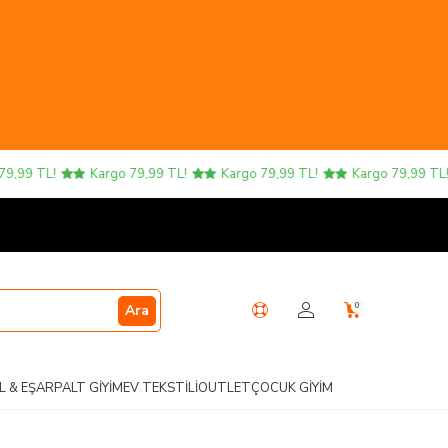
,99 TL!
Kargo 79,99 TL!
Kargo 79,99 TL!
Kargo 79,99 TL!
0
Ara
L & EŞARP
ALT GIYIM
EV TEKSTILI
OUTLET
ÇOCUK GIYIM