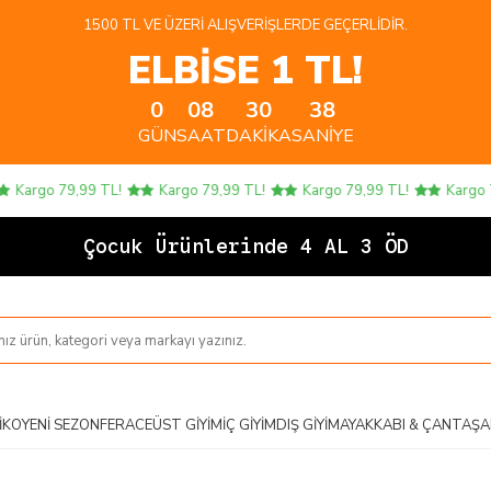
1500 TL VE ÜZERI ALIŞVERIŞLERDE GEÇERLIDIR.
ELBİSE 1 TL!
0
08
30
37
GÜN
SAAT
DAKIKA
SANIYE
Kargo 79,99 TL!
Kargo 79,99 TL!
Kargo 79,99 TL!
Kargo 79
Çocuk Ürünlerinde 4 AL 3 ÖDE!
IKO
YENI SEZON
FERACE
ÜST GIYIM
İÇ GIYIM
DIŞ GIYIM
AYAKKABI & ÇANTA
ŞA