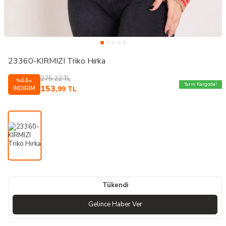
23360-KIRMIZI Triko Hırka
275,22
TL
44
%
Yarın Kargoda!
153
İNDIRIM
,99
TL
Tükendi
Gelince Haber Ver