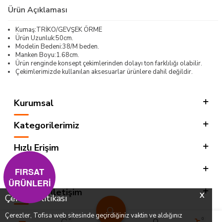
Ürün Açıklaması
Kumaş:TRİKO/GEVŞEK ÖRME
Ürün Uzunluk:50cm.
Modelin Bedeni:38/M beden.
Manken Boyu:1.68cm.
Ürün renginde konsept çekimlerinden dolayı ton farklılığı olabilir.
Çekimlerimizde kullanılan aksesuarlar ürünlere dahil değildir.
Kurumsal
Kategorilerimiz
Hızlı Erişim
Sosyal
FIRSAT
ÜRÜNLERİ
Adres & İletişim
X
Çerez Politikası
Çerezler, Tofisa web sitesinde geçirdiğiniz vaktin ve aldığınız
0
0