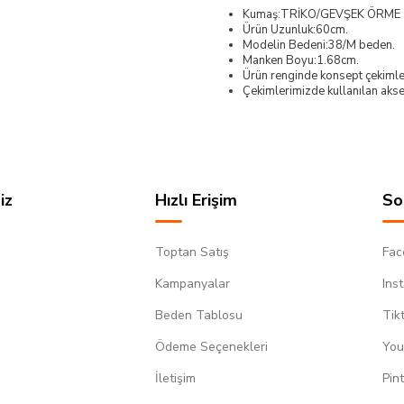
Kumaş:TRİKO/GEVŞEK ÖRME
Ürün Uzunluk:60cm.
Modelin Bedeni:38/M beden.
Manken Boyu:1.68cm.
Ürün renginde konsept çekimleri
Çekimlerimizde kullanılan akses
iz
Hızlı Erişim
So
Toptan Satış
Fac
Kampanyalar
Ins
Beden Tablosu
Tik
Ödeme Seçenekleri
You
m
İletişim
Pin