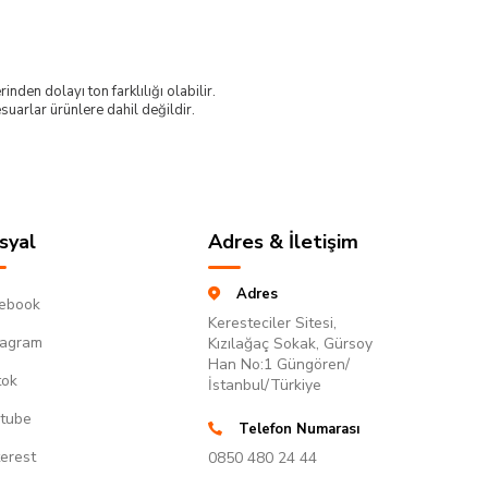
nden dolayı ton farklılığı olabilir.
uarlar ürünlere dahil değildir.
syal
Adres & İletişim
Adres
ebook
Keresteciler Sitesi,
tagram
Kızılağaç Sokak, Gürsoy
Han No:1 Güngören/
tok
İstanbul/Türkiye
tube
Telefon Numarası
terest
0850 480 24 44