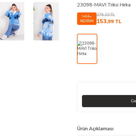
23098-MAVI Triko Hırka
275,22
TL
44
%
153
,99
TL
İNDIRIM
Ge
Ürün Açıklaması