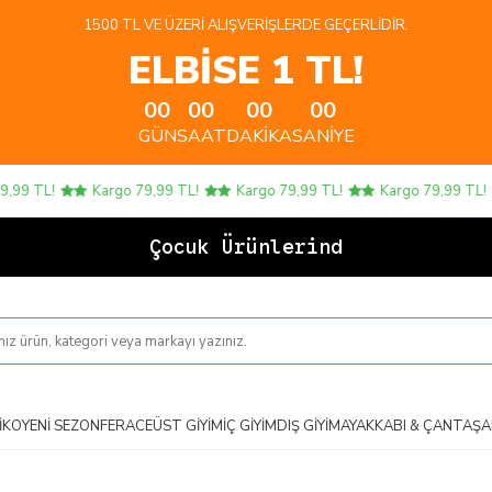
1500 TL VE ÜZERI ALIŞVERIŞLERDE GEÇERLIDIR.
ELBİSE 1 TL!
00
00
00
00
GÜN
SAAT
DAKIKA
SANIYE
99 TL!
Kargo 79,99 TL!
Kargo 79,99 TL!
Kargo 79,99 TL!
Çocuk Ürünlerinde 4
IKO
YENI SEZON
FERACE
ÜST GIYIM
İÇ GIYIM
DIŞ GIYIM
AYAKKABI & ÇANTA
ŞA