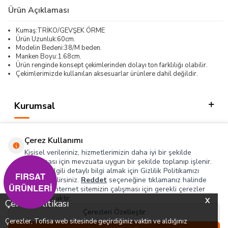
Ürün Açıklaması
Kumaş:TRİKO/GEVŞEK ÖRME
Ürün Uzunluk:60cm.
Modelin Bedeni:38/M beden.
Manken Boyu:1.68cm.
Ürün renginde konsept çekimlerinden dolayı ton farklılığı olabilir.
Çekimlerimizde kullanılan aksesuarlar ürünlere dahil değildir.
Kurumsal
Kategorilerimiz
Çerez Kullanımı
Hızlı Erişim
Kişisel verileriniz, hizmetlerimizin daha iyi bir şekilde
sunulması için mevzuata uygun bir şekilde toplanıp işlenir.
Konuyla ilgili detaylı bilgi almak için Gizlilik Politikamızı
Sosyal
FIRSAT
inceleyebilirsiniz.
Reddet
seçeneğine tıklamanız halinde
ÜRÜNLERİ
yalnızca internet sitemizin çalışması için gerekli çerezler
Adres & İletişim
kullanılacaktır.
X
Çerez Politikası
Çerezleri Özelleştir
Çerezler, Tofisa web sitesinde geçirdiğiniz vaktin ve aldığınız
0
0