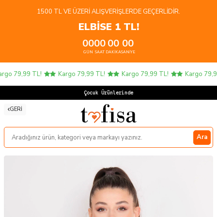
1500 TL VE ÜZERI ALIŞVERIŞLERDE GEÇERLIDIR.
ELBİSE 1 TL!
00
00
00
00
GÜN
SAAT
DAKIKA
SANIYE
go 79,99 TL!
Kargo 79,99 TL!
Kargo 79,99 TL!
Kargo 79,99
Çocuk Ürünlerinde 4
GERI
Ara