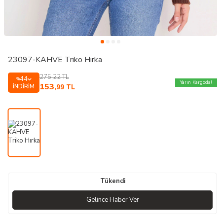
23097-KAHVE Triko Hırka
275,22
TL
44
%
Yarın Kargoda!
153
İNDIRIM
,99
TL
Tükendi
Gelince Haber Ver