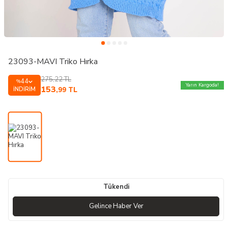
23093-MAVI Triko Hırka
275,22
TL
44
%
Yarın Kargoda!
153
İNDIRIM
,99
TL
Tükendi
Gelince Haber Ver