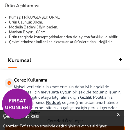
Ürün Açıklaması
Kumaş:TRİKO/GEVŞEK ÖRME
Ürün Uzunluk:90cm.
Modelin Bedeni:38/M beden.
Manken Boyu:1.68cm.
Ürün renginde konsept çekimlerinden dolayı ton farklılığı olabilir.
Çekimlerimizde kullanılan aksesuarlar ürünlere dahil değildir.
Kurumsal
Kategorilerimiz
Çerez Kullanımı
Hızlı Erişim
Kişisel verileriniz, hizmetlerimizin daha iyi bir şekilde
sunulması için mevzuata uygun bir şekilde toplanıp işlenir.
Konuyla ilgili detaylı bilgi almak için Gizlilik Politikamızı
Sosyal
FIRSAT
inceleyebilirsiniz.
Reddet
seçeneğine tıklamanız halinde
ÜRÜNLERİ
yalnızca internet sitemizin çalışması için gerekli çerezler
Adres & İletişim
kullanılacaktır.
X
Çerez Politikası
Çerezleri Özelleştir
Çerezler, Tofisa web sitesinde geçirdiğiniz vaktin ve aldığınız
0
0