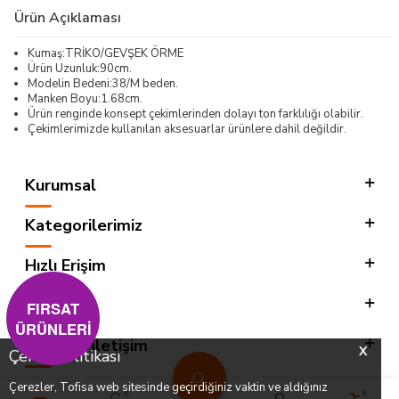
Ürün Açıklaması
Kumaş:TRİKO/GEVŞEK ÖRME
Ürün Uzunluk:90cm.
Modelin Bedeni:38/M beden.
Manken Boyu:1.68cm.
Ürün renginde konsept çekimlerinden dolayı ton farklılığı olabilir.
Çekimlerimizde kullanılan aksesuarlar ürünlere dahil değildir.
Kurumsal
Kategorilerimiz
Hızlı Erişim
Sosyal
FIRSAT
ÜRÜNLERİ
Adres & İletişim
X
Çerez Politikası
Çerezler, Tofisa web sitesinde geçirdiğiniz vaktin ve aldığınız
0
0