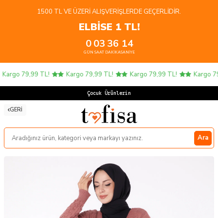
1500 TL VE ÜZERI ALIŞVERIŞLERDE GEÇERLIDIR.
ELBİSE 1 TL!
0
03
36
14
GÜN
SAAT
DAKIKA
SANIYE
Kargo 79,99 TL!
Kargo 79,99 TL!
Kargo 79,99 TL!
Kargo 79,
Çocuk Ürünlerinde
GERI
Ara