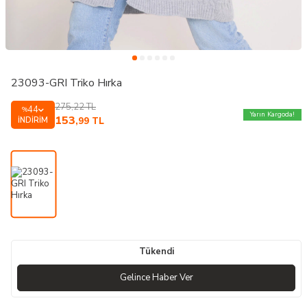
23093-GRI Triko Hırka
275,22
TL
44
%
Yarın Kargoda!
153
İNDIRIM
,99
TL
Tükendi
Gelince Haber Ver