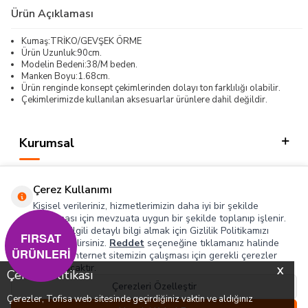
Ürün Açıklaması
Kumaş:TRİKO/GEVŞEK ÖRME
Ürün Uzunluk:90cm.
Modelin Bedeni:38/M beden.
Manken Boyu:1.68cm.
Ürün renginde konsept çekimlerinden dolayı ton farklılığı olabilir.
Çekimlerimizde kullanılan aksesuarlar ürünlere dahil değildir.
Kurumsal
Kategorilerimiz
Çerez Kullanımı
Hızlı Erişim
Kişisel verileriniz, hizmetlerimizin daha iyi bir şekilde
sunulması için mevzuata uygun bir şekilde toplanıp işlenir.
Konuyla ilgili detaylı bilgi almak için Gizlilik Politikamızı
Sosyal
FIRSAT
inceleyebilirsiniz.
Reddet
seçeneğine tıklamanız halinde
ÜRÜNLERİ
yalnızca internet sitemizin çalışması için gerekli çerezler
Adres & İletişim
kullanılacaktır.
X
Çerez Politikası
Çerezleri Özelleştir
Çerezler, Tofisa web sitesinde geçirdiğiniz vaktin ve aldığınız
0
0