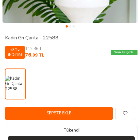
Kadın Gri Çanta - 22588
112,86
TL
32
%
Yarın Kargoda!
76
İNDIRIM
,99
TL
SEPETE EKLE
Tükendi