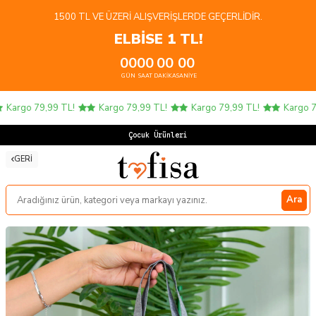
1500 TL VE ÜZERI ALIŞVERIŞLERDE GEÇERLIDIR.
ELBİSE 1 TL!
00
00
00
00
GÜN
SAAT
DAKIKA
SANIYE
argo 79,99 TL!
Kargo 79,99 TL!
Kargo 79,99 TL!
Kargo 79,
Çocuk Ürünlerinde
GERI
Ara