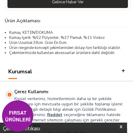
Gelince Haber Ver
Ürün Açıklaması
Kumaş: KETEN/DOKUMA
Kumaş İçerik: %52 Polyester, %37 Pamuk, %11 Viskoz
Ürün Uzunluk:38cm. Ürün En:0cm.
Ürün renginde konsept çekimlerinden dolayı ton farklılığı olabilir.
Çekimlerimizde kullanılan aksesuarlar ürünlere dahil değildir.
Kurumsal
Kategorilerimiz
Çerez Kullanımı
Hızlı Erişim
Kişisel verileriniz, hizmetlerimizin daha iyi bir şekilde
sunulması için mevzuata uygun bir şekilde toplanıp işlenir.
Konuyla ilgili detaylı bilgi almak için Gizlilik Politikamızı
Sosyal
FIRSAT
inceleyebilirsiniz.
Reddet
seçeneğine tıklamanız halinde
ÜRÜNLERİ
yalnızca internet sitemizin çalışması için gerekli çerezler
Adres & İletişim
kullanılacaktır.
X
Çerez Politikası