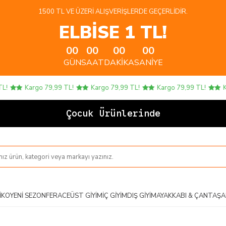
1500 TL VE ÜZERI ALIŞVERIŞLERDE GEÇERLIDIR.
ELBİSE 1 TL!
00
00
00
00
GÜN
SAAT
DAKIKA
SANIYE
Kargo 79,99 TL!
Kargo 79,99 TL!
Kargo 79,99 TL!
Kargo
Çocuk Ürünlerinde 4 AL
IKO
YENI SEZON
FERACE
ÜST GIYIM
İÇ GIYIM
DIŞ GIYIM
AYAKKABI & ÇANTA
ŞA