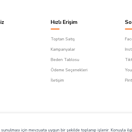
iz
Hızlı Erişim
So
Toptan Satış
Fac
Kampanyalar
Ins
Beden Tablosu
Tik
Ödeme Seçenekleri
You
m
İletişim
Pin
de sunulması için mevzuata uygun bir şekilde toplanıp işlenir. Konuyla ilgi