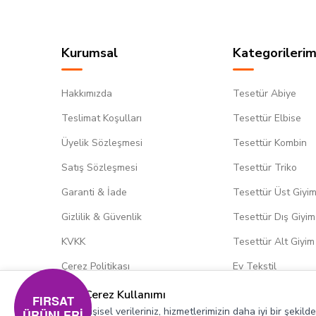
Kurumsal
Kategorilerim
Hakkımızda
Tesetür Abiye
Teslimat Koşulları
Tesettür Elbise
Üyelik Sözleşmesi
Tesettür Kombin
Satış Sözleşmesi
Tesettür Triko
Garanti & İade
Tesettür Üst Giyi
Gizlilik & Güvenlik
Tesettür Dış Giyim
KVKK
Tesettür Alt Giyim
Çerez Politikası
Ev Tekstil
Çerez Kullanımı
FIRSAT
Kişisel verileriniz, hizmetlerimizin daha iyi bir şekil
ÜRÜNLERİ