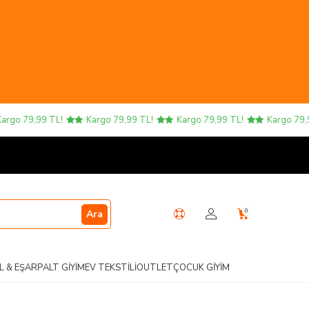
 79,99 TL!
Kargo 79,99 TL!
Kargo 79,99 TL!
Kargo 79,99 T
0
Ara
L & EŞARP
ALT GIYIM
EV TEKSTILI
OUTLET
ÇOCUK GIYIM