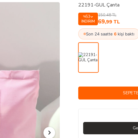
22191-GUL Çanta
150,48
TL
53
%
69
,99
TL
İNDIRIM
Son 24 saatte
6
kişi baktı
SEPETE
Ge