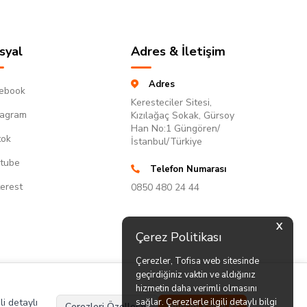
syal
Adres & İletişim
Adres
ebook
Keresteciler Sitesi,
tagram
Kızılağaç Sokak, Gürsoy
Han No:1 Güngören/
tok
İstanbul/Türkiye
tube
Telefon Numarası
terest
0850 480 24 44
X
Çerez Politikası
Çerezler, Tofisa web sitesinde
geçirdiğiniz vaktin ve aldığınız
hizmetin daha verimli olmasını
li detaylı
sağlar. Çerezlerle ilgili detaylı bilgi
Çerezleri Özelleştir
Hepsini Kabul Et