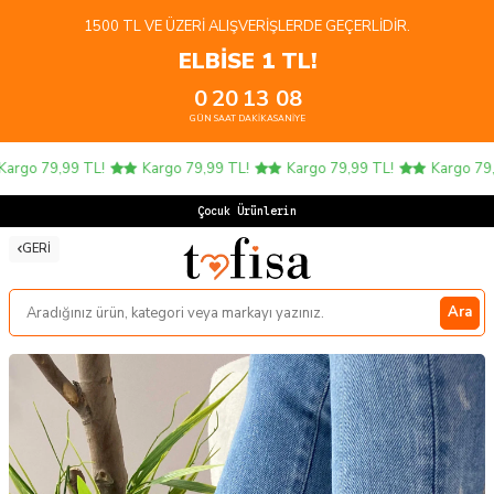
1500 TL VE ÜZERI ALIŞVERIŞLERDE GEÇERLIDIR.
ELBİSE 1 TL!
0
20
13
08
GÜN
SAAT
DAKIKA
SANIYE
rgo 79,99 TL!
Kargo 79,99 TL!
Kargo 79,99 TL!
Kargo 79,9
Çocuk Ürünlerinde
GERI
Ara