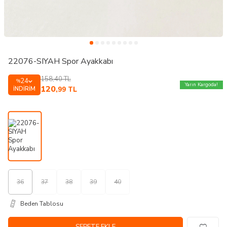
22076-SIYAH Spor Ayakkabı
158,40
TL
24
%
Yarın Kargoda!
120
İNDIRIM
,99
TL
36
37
38
39
40
Beden Tablosu