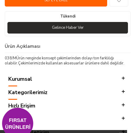
SEPETE EKLE
Tükendi
Gelince Haber Ver
Ürün Açıklaması
038/MÜrün renginde konsept çekimlerinden dolayı ton farklılığı
olabilir.Çekimlerimizde kullanılan aksesuarlar ürünlere dahil değildir.
Kurumsal
Kategorilerimiz
Hızlı Erişim
Sosyal
FIRSAT
ÜRÜNLERİ
Adres & İletişim