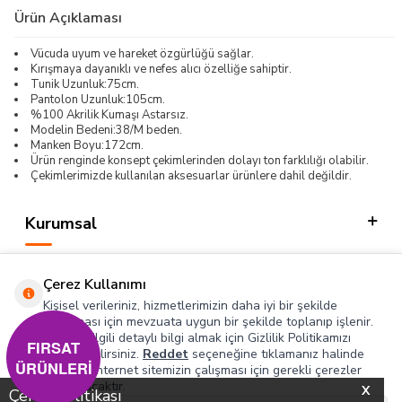
Ürün Açıklaması
Vücuda uyum ve hareket özgürlüğü sağlar.
Kırışmaya dayanıklı ve nefes alıcı özelliğe sahiptir.
Tunik Uzunluk:75cm.
Pantolon Uzunluk:105cm.
%100 Akrilik Kumaşı Astarsız.
Modelin Bedeni:38/M beden.
Manken Boyu:172cm.
Ürün renginde konsept çekimlerinden dolayı ton farklılığı olabilir.
Çekimlerimizde kullanılan aksesuarlar ürünlere dahil değildir.
Kurumsal
Kategorilerimiz
Çerez Kullanımı
Hızlı Erişim
Kişisel verileriniz, hizmetlerimizin daha iyi bir şekilde
sunulması için mevzuata uygun bir şekilde toplanıp işlenir.
Konuyla ilgili detaylı bilgi almak için Gizlilik Politikamızı
Sosyal
FIRSAT
inceleyebilirsiniz.
Reddet
seçeneğine tıklamanız halinde
ÜRÜNLERİ
yalnızca internet sitemizin çalışması için gerekli çerezler
Adres & İletişim
kullanılacaktır.
X
Çerez Politikası