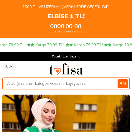
1500 TL VE ÜZERI ALIŞVERIŞLERDE GEÇERLIDIR.
ELBİSE 1 TL!
00
00
00
00
GÜN
SAAT
DAKIKA
SANIYE
go 79,99 TL!
Kargo 79,99 TL!
Kargo 79,99 TL!
Kargo 79,99 
Çocuk Ürünlerinde 4
GERI
Ara