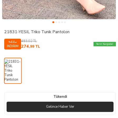
21831-YESIL Triko Tunik Pantolon
493,02
TL
44
%
Yarın Kargoda!
274
İNDIRIM
,99
TL
Tükendi
Gelince Haber Ver