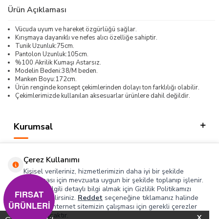
Ürün Açıklaması
Vücuda uyum ve hareket özgürlüğü sağlar.
Kırışmaya dayanıklı ve nefes alıcı özelliğe sahiptir.
Tunik Uzunluk:75cm.
Pantolon Uzunluk:105cm.
%100 Akrilik Kumaşı Astarsız.
Modelin Bedeni:38/M beden.
Manken Boyu:172cm.
Ürün renginde konsept çekimlerinden dolayı ton farklılığı olabilir.
Çekimlerimizde kullanılan aksesuarlar ürünlere dahil değildir.
Kurumsal
Kategorilerimiz
Çerez Kullanımı
Hızlı Erişim
Kişisel verileriniz, hizmetlerimizin daha iyi bir şekilde
sunulması için mevzuata uygun bir şekilde toplanıp işlenir.
Konuyla ilgili detaylı bilgi almak için Gizlilik Politikamızı
Sosyal
FIRSAT
inceleyebilirsiniz.
Reddet
seçeneğine tıklamanız halinde
ÜRÜNLERİ
yalnızca internet sitemizin çalışması için gerekli çerezler
Adres & İletişim
kullanılacaktır.
X