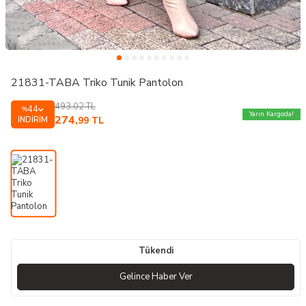
21831-TABA Triko Tunik Pantolon
493,02
TL
44
%
Yarın Kargoda!
274
İNDIRIM
,99
TL
Tükendi
Gelince Haber Ver