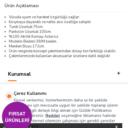
Ürün Açıklaması
Vücuda uyum ve hareket özgürlüğü sağlar.
Kırışmaya dayanıklı ve nefes alıcı özelliğe sahiptir.
Tunik Uzunluk:75cm.
Pantolon Uzunluk:100cm.
%100 Akrilik Kumaşı Astarsız.
Modelin Bedeni:38/M beden.
Manken Boyu:172cm.
Ürün renginde konsept çekimlerinden dolayı ton farklılığı olabilir.
Çekimlerimizde kullanılan aksesuarlar ürünlere dahil değildir.
Kurumsal
Kategorilerimiz
Çerez Kullanımı
Hızlı Erişim
Kişisel verileriniz, hizmetlerimizin daha iyi bir şekilde
sunulması için mevzuata uygun bir şekilde toplanıp işlenir.
Konuyla ilgili detaylı bilgi almak için Gizlilik Politikamızı
Sosyal
FIRSAT
inceleyebilirsiniz.
Reddet
seçeneğine tıklamanız halinde
ÜRÜNLERİ
yalnızca internet sitemizin çalışması için gerekli çerezler
Adres & İletişim
kullanılacaktır.
X