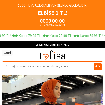
1500 TL VE ÜZERI ALIŞVERIŞLERDE GEÇERLIDIR.
ELBİSE 1 TL!
00
00
00
00
GÜN
SAAT
DAKIKA
SANIYE
9 TL!
Kargo 79,99 TL!
Kargo 79,99 TL!
Kargo 79,99 TL!
Çocuk Ürünlerinde 4 AL 3 ÖDE
GERI
Ara