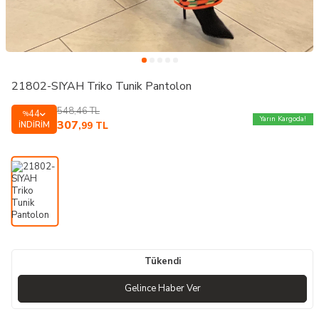
21802-SIYAH Triko Tunik Pantolon
548,46
TL
44
%
Yarın Kargoda!
307
İNDIRIM
,99
TL
Tükendi
Gelince Haber Ver