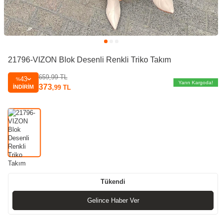
21796-VIZON Blok Desenli Renkli Triko Takım
659,99
TL
43
%
Yarın Kargoda!
373
İNDIRIM
,99
TL
Tükendi
Gelince Haber Ver