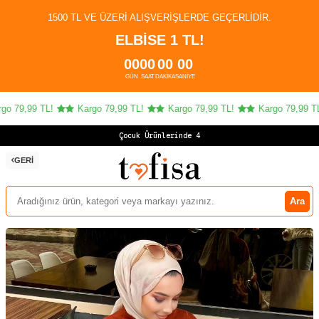
1500 TL VE ÜZERI ALIŞVERIŞLERDE GEÇERLIDIR.
ELBİSE 1 TL!
00
00
00
00
GÜN
SAAT
DAKIKA
SANIYE
 79,99 TL!
Kargo 79,99 TL!
Kargo 79,99 TL!
Kargo 79,99 TL!
Çocuk Ürünlerinde 4 AL
GERI
Ara