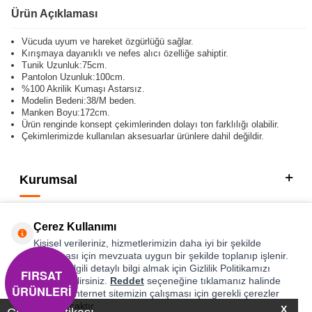
Ürün Açıklaması
Vücuda uyum ve hareket özgürlüğü sağlar.
Kırışmaya dayanıklı ve nefes alıcı özelliğe sahiptir.
Tunik Uzunluk:75cm.
Pantolon Uzunluk:100cm.
%100 Akrilik Kumaşı Astarsız.
Modelin Bedeni:38/M beden.
Manken Boyu:172cm.
Ürün renginde konsept çekimlerinden dolayı ton farklılığı olabilir.
Çekimlerimizde kullanılan aksesuarlar ürünlere dahil değildir.
Kurumsal
Kategorilerimiz
Çerez Kullanımı
Hızlı Erişim
Kişisel verileriniz, hizmetlerimizin daha iyi bir şekilde
sunulması için mevzuata uygun bir şekilde toplanıp işlenir.
Konuyla ilgili detaylı bilgi almak için Gizlilik Politikamızı
FIRSAT
Sosyal
inceleyebilirsiniz.
Reddet
seçeneğine tıklamanız halinde
ÜRÜNLERİ
yalnızca internet sitemizin çalışması için gerekli çerezler
Adres & İletişim
kullanılacaktır.
X