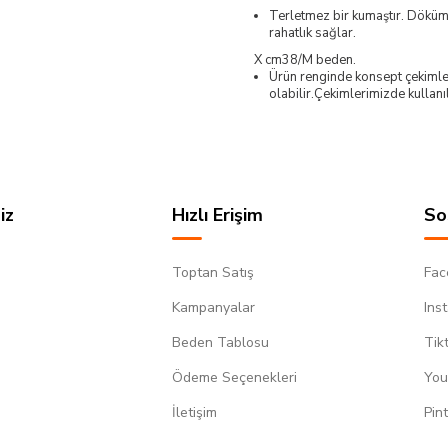
Terletmez bir kumaştır. Döküml
rahatlık sağlar.
X cm38/M beden.
Ürün renginde konsept çekimleri
olabilir.Çekimlerimizde kullanı
iz
Hızlı Erişim
So
Toptan Satış
Fac
Kampanyalar
Ins
Beden Tablosu
Tik
Ödeme Seçenekleri
You
m
İletişim
Pin