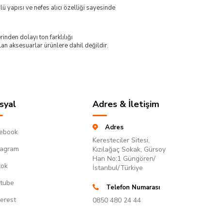
ü yapısı ve nefes alıcı özelliği sayesinde
nden dolayı ton farklılığı
lan aksesuarlar ürünlere dahil değildir.
syal
Adres & İletişim
Adres
ebook
Keresteciler Sitesi,
tagram
Kızılağaç Sokak, Gürsoy
Han No:1 Güngören/
tok
İstanbul/Türkiye
tube
Telefon Numarası
terest
0850 480 24 44