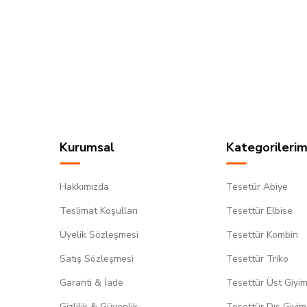
Kurumsal
Kategorilerim
Hakkımızda
Tesetür Abiye
Teslimat Koşulları
Tesettür Elbise
Üyelik Sözleşmesi
Tesettür Kombin
Satış Sözleşmesi
Tesettür Triko
Garanti & İade
Tesettür Üst Giyi
Gizlilik & Güvenlik
Tesettür Dış Giyim