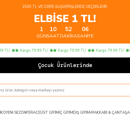
1500 TL VE ÜZERI ALIŞVERIŞLERDE GEÇERLIDIR.
ELBİSE 1 TL!
1
10
52
05
GÜN
SAAT
DAKIKA
SANIYE
TL!
Kargo 79,99 TL!
Kargo 79,99 TL!
Kargo 79,99 TL!
Çocuk Ürünlerinde 4 A
IKO
YENI SEZON
FERACE
ÜST GIYIM
İÇ GIYIM
DIŞ GIYIM
AYAKKABI & ÇANTA
ŞA