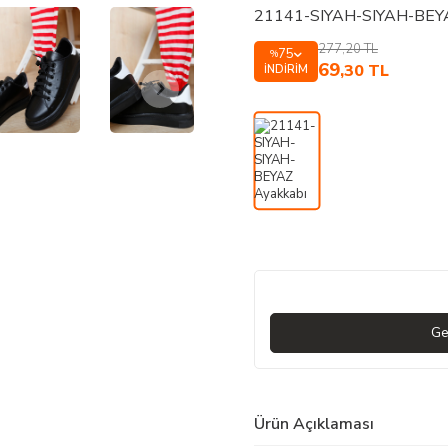
21141-SIYAH-SIYAH-BEYA
277,20
TL
75
%
69
,30
TL
İNDIRIM
Ge
Ürün Açıklaması